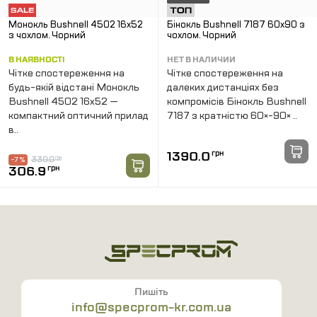
Монокль Bushnell 4502 16x52
Бінокль Bushnell 7187 60х90 з
з чохлом. Чорний
чохлом. Чорний
В НАЯВНОСТІ
НЕТ В НАЛИЧИИ
Чітке спостереження на
Чітке спостереження на
будь-якій відстані Монокль
далеких дистанціях без
Bushnell 4502 16x52 —
компромісів Бінокль Bushnell
компактний оптичний прилад
7187 з кратністю 60×-90× ..
в..
1390.0
грн
330.0
грн
-7 %
306.9
грн
Пишіть
info@specprom-kr.com.ua