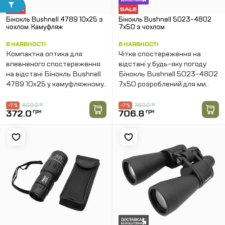
Бінокль Bushnell 4789 10х25 з
Бінокль Bushnell 5023-4802
чохлом. Камуфляж
7х50 з чохлом
В НАЯВНОСТІ
В НАЯВНОСТІ
Компактна оптика для
Чітке спостереження на
впевненого спостереження
відстані у будь-яку погоду
на відстані Бінокль Bushnell
Бінокль Bushnell 5023-4802
4789 10х25 у камуфляжному..
7х50 розроблений для ми..
400.0
грн
760.0
грн
-7 %
-7 %
372.0
грн
706.8
грн