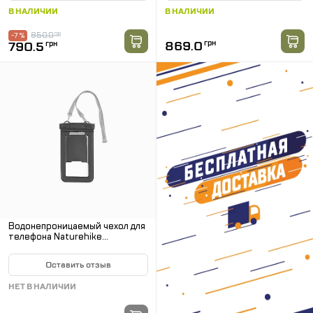
В НАЛИЧИИ
В НАЛИЧИИ
850.0
грн
-7 %
869.0
грн
790.5
грн
Водонепроницаемый чехол для
телефона Naturehike
CNK2300BS015. Темно-
зеленый
Оставить отзыв
НЕТ В НАЛИЧИИ