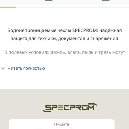
Водонепроницаемые чехлы SPECPROM: надёжная
защита для техники, документов и снаряжения
В полевых условиях дождь, влага, пыль и грязь могут
стать серьёзной угрозой для сохранности техники,
документов или личных вещей. Именно поэтому
Читать полностью
водонепроницаемые чехлы SPECPROM
стали
неотъемлемой частью экипировки военных, спасателей,
туристов и волонтёров. Они обеспечивают полную
защиту от влаги, сохраняя содержимое сухим даже во
время ливня, переправы через реку или долгого
передвижения в сложных погодных условиях.
Пишите
Зачем нужны водонепроницаемые чехлы