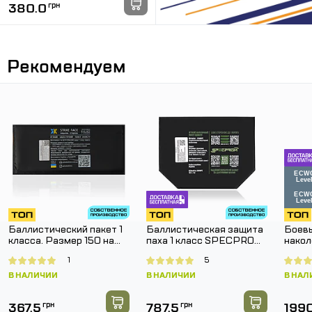
380.0
грн
Рекомендуем
Баллистический пакет 1
Баллистическая защита
Боевы
класса. Размер 150 на
паха 1 класс SPECPROM.
накол
150 мм.
Размер 160 на 200 мм
SPEC
1
5
Pants
В НАЛИЧИИ
В НАЛИЧИИ
В НАЛ
367.5
грн
787.5
грн
199