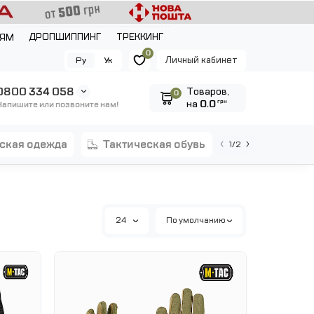
ДРОПШИППИНГ
ТРЕККИНГ
ЛЯМ
0
Личный кабинет
Ру
Ук
0800 334 058
Tоваров,
0
на
0.0
грн
Напишите или позвоните нам!
еская одежда
тактическая обувь
1/2
24
По умолчанию