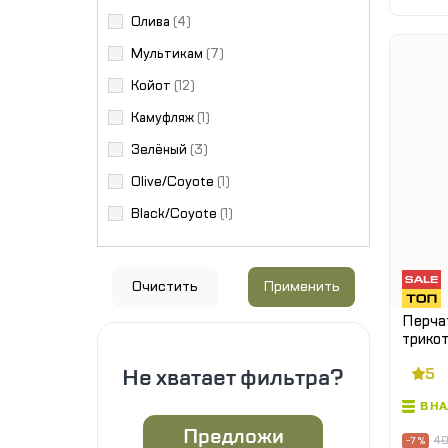
Олива
(4)
Мультикам
(7)
Койот
(12)
Камуфляж
(1)
Зелёный
(3)
Olive/Coyote
(1)
Black/Coyote
(1)
Очистить
Применить
Перча
трикот
NH21F
Не хватает фильтра?
5
В Н
Предложи
40
-7 %