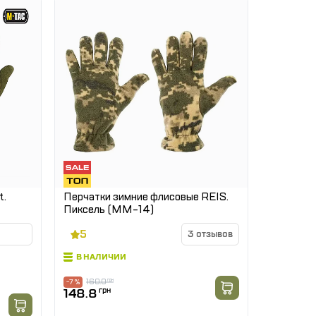
t.
Перчатки зимние флисовые REIS.
Пиксель (ММ-14)
5
3 отзывов
В НАЛИЧИИ
160.0
грн
-7 %
148.8
грн