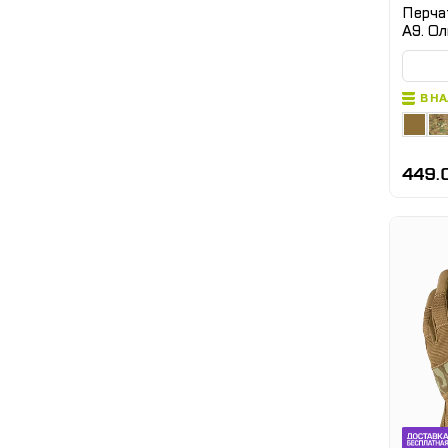
Перча
A9. Ол
В Н
449.