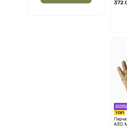
372.
Перча
A30. 