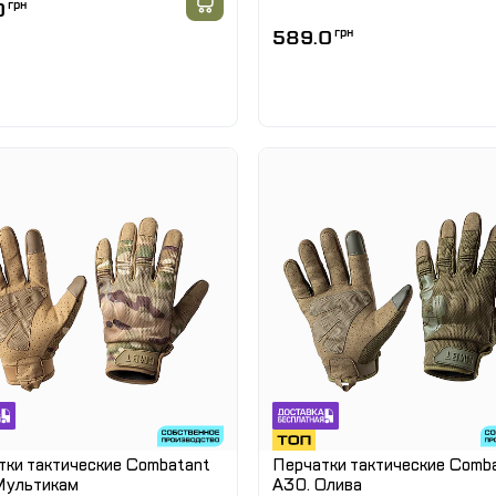
0
грн
589.0
грн
тки тактические Combatant
Перчатки тактические Comb
Мультикам
A30. Олива