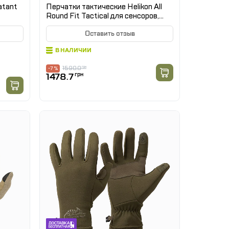
atant
Перчатки тактические Helikon All
Round Fit Tactical для сенсоров,
Койот
Оставить отзыв
В НАЛИЧИИ
1590.0
грн
-7 %
1478.7
грн