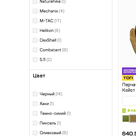
Naturehike
(1)
Mechanix
(4)
M-TAC
(17)
Helikon
(6)
DexShell
(1)
Combatant
(8)
5.11
(2)
Цвет
Перча
Койот
Черный
(14)
Хаки
(1)
В Н
Темно-синий
(1)
Пиксель
(1)
640.
Оливковый
(8)