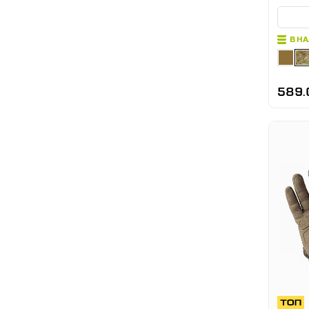
В Н
589.