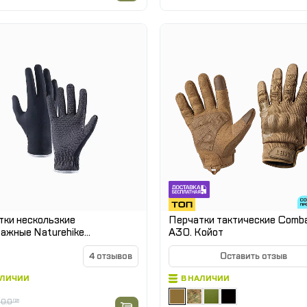
тки нескользкие
Перчатки тактические Comb
ажные Naturehike
A30. Койот
S035, темно-синие
4 отзывов
Оставить отзыв
АЛИЧИИ
В НАЛИЧИИ
0.0
грн