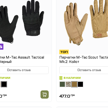
ки M-Tac Assault Tactical
Перчатки M-Tac Scout Tacti
 Черный
Mk.2. Койот
Оставить отзыв
Оставить отзыв
АЛИЧИИ
В НАЛИЧИИ
0
грн
477.0
грн