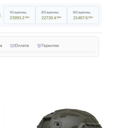
10 единиц
20 единиц
50 единиц
:
23993.2
грн
22730.4
грн
21467.6
грн
а
Оплата
Гарантии