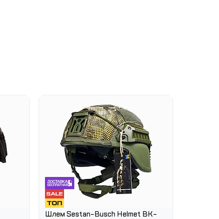
Шлем Sestan-Busch Helmet BK-
Шлем Se