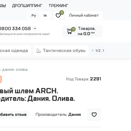
ДРОПШИППИНГ
ТРЕККИНГ
ЛЯМ
0
Личный кабинет
Ру
Ук
0800 334 058
Tоваров,
0
на
0.0
грн
Напишите или позвоните нам!
еская одежда
тактическая обувь
1/2
 дания. олива.
2291
Код Товара:
вый шлем ARCH.
дитель: Дания. Олива.
бавить отзыв
Производитель:
Дания