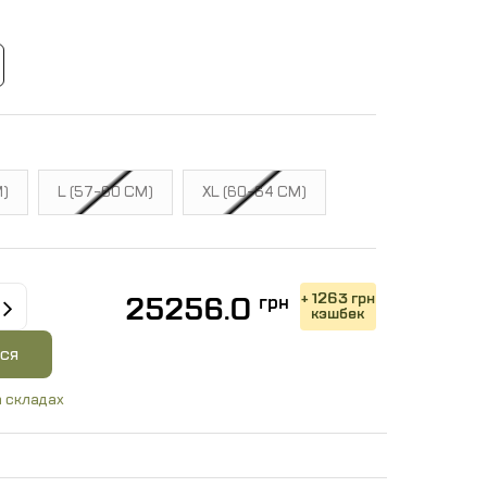
М)
L (57-60 СМ)
XL (60-64 СМ)
+ 1263 грн
25256.0
грн
кэшбек
ся
 складах