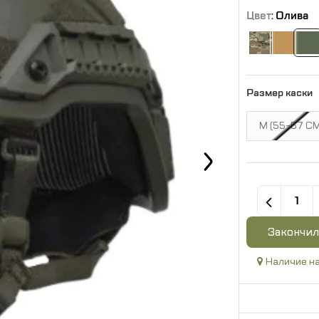
Цвет
: Олива
Размер каски
M (55-57 С
Закончил
Наличие на