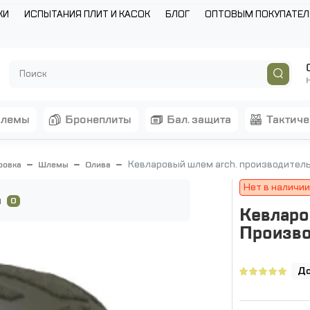
КИ
ИСПЫТАНИЯ ПЛИТ И КАСОК
БЛОГ
ОПТОВЫМ ПОКУПАТЕ
шлемы
бронеплиты
бал. защита
тактич
Кевларовый шлем arch. производитель:
ровка
Шлемы
Олива
Нет в наличии
ы
0
Кевларо
Произво
До