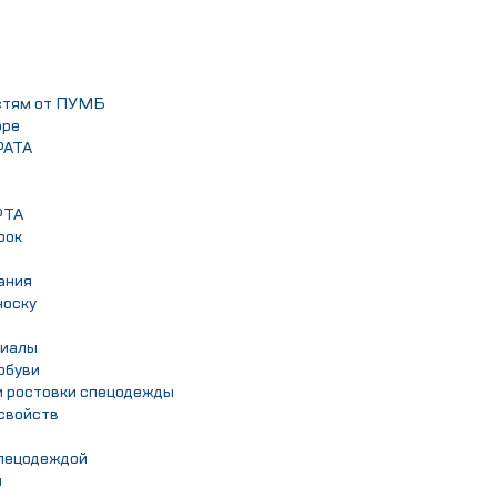
астям от ПУМБ
оре
РАТА
РТА
рок
ания
носку
риалы
обуви
и ростовки спецодежды
свойств
спецодеждой
ы