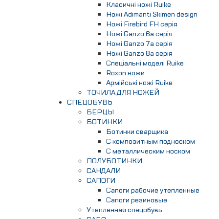
Класичні ножі Ruike
Ножі Adimanti Skimen design
Ножі Firebird FH серія
Ножі Ganzo 6а серія
Ножі Ganzo 7а серія
Ножі Ganzo 8а серія
Спеціальні моделі Ruike
Roxon ножи
Армійські ножі Ruike
ТОЧИЛА ДЛЯ НОЖЕЙ
СПЕЦОБУВЬ
БЕРЦЫ
БОТИНКИ
Ботинки сварщика
С композитным подноском
С металлическим носком
ПОЛУБОТИНКИ
САНДАЛИ
САПОГИ
Сапоги рабочие утепленные
Сапоги резиновые
Утепленная спецобувь