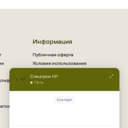
Информация
т
Публичная оферта
ми
Условия использования
О нас
Спецпром КР
ртификаты
Политика
Геть
конфиденциальности
Информация о доставке и
Сьогодні
оплате
ратов
Оптовым покупателям
Дропшиппинг
Вопросы и ответы