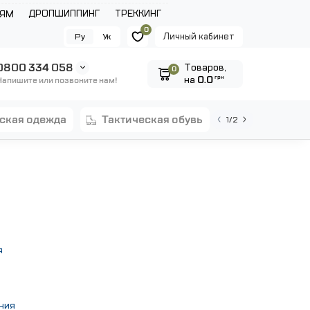
ДРОПШИППИНГ
ТРЕККИНГ
ЛЯМ
0
Личный кабинет
Ру
Ук
0800 334 058
Tоваров,
0
на
0.0
грн
Напишите или позвоните нам!
еская одежда
тактическая обувь
1/2
я
ния