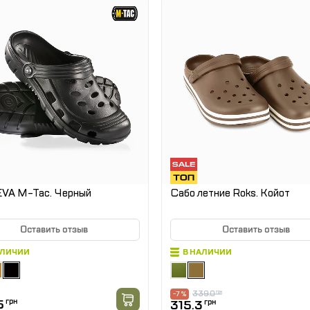
EVA M-Tac. Черный
Сабо летние Roks. Койот
Оставить отзыв
Оставить отзыв
АЛИЧИИ
В НАЛИЧИИ
339.0
грн
-7 %
5
грн
315.3
грн