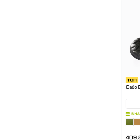
Сабо 
В Н
409.