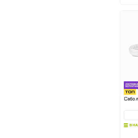
Сабо л
В Н