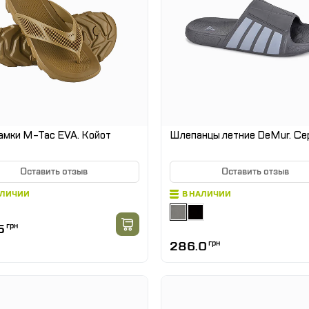
амки M-Tac EVA. Койот
Шлепанцы летние DeMur. Се
Оставить отзыв
Оставить отзыв
АЛИЧИИ
В НАЛИЧИИ
5
грн
286.0
грн