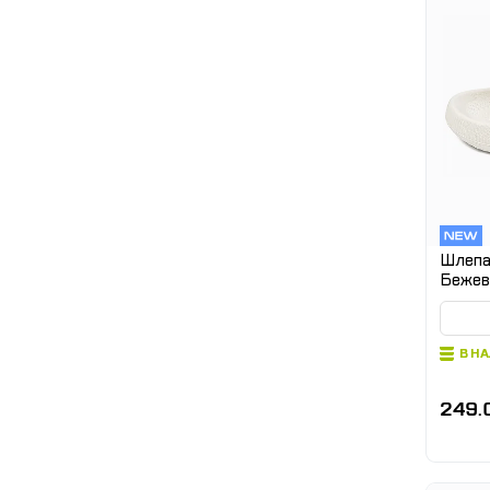
Шлепа
Бежев
В Н
249.