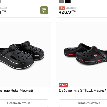
9.0
грн
459.0
грн
-7 %
9
грн
426.9
грн
етние Roks. Черный
Сабо летние STILLI. Черный
Оставить отзыв
Оставить отзыв