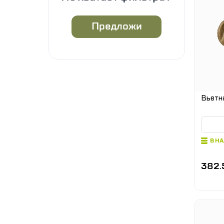
Предложи
Вьетн
В Н
382.