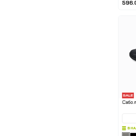
596.
Сабо л
В Н