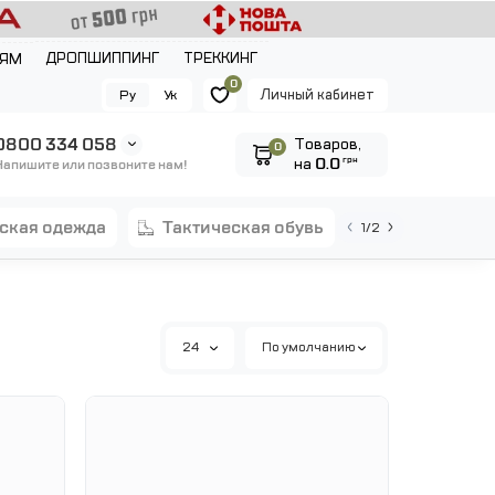
ДРОПШИППИНГ
ТРЕККИНГ
ЛЯМ
0
Личный кабинет
Ру
Ук
0800 334 058
Tоваров,
0
на
0.0
грн
Напишите или позвоните нам!
еская одежда
тактическая обувь
1/2
24
По умолчанию