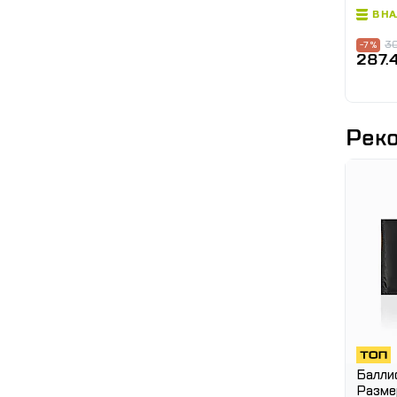
В Н
30
-7 %
287.
Рек
Pro
Плитоноска Warmor gen.3 Pro
Баллис
рого
Пиксель ММ14. Сиcтема быстрого
Размер