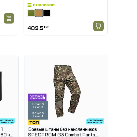
В НАЛИЧИИ
409.5
грн
 1
Боевые штаны без наколенников
Куртка т
60 на
SPECPROM G3 Combat Pants.
Multicam