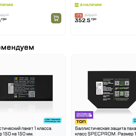
АЛИЧИИ
В НАЛИЧИИ
9.0
грн
379.0
грн
-7 %
4
грн
352.5
грн
омендуем
тический пакет 1 класса.
Баллистическая защита паха
 150 на 150 мм.
класс SPECPROM. Размер 1