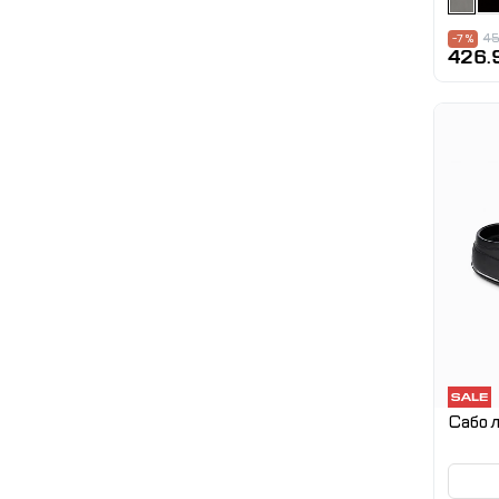
45
-7 %
426.
Сабо л