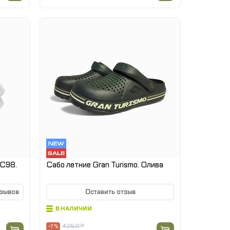
 C98.
Сабо летние Gran Turismo. Олива
тзывов
Оставить отзыв
В НАЛИЧИИ
425.0
грн
-7 %