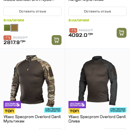
Койот
Оставить отзыв
Оставить отзыв
В НАЛИЧИИ
В НАЛИЧИИ
4400.0
грн
-7 %
4092.0
грн
3030.0
грн
-7 %
2817.9
грн
Убакс Specprom Overlord GenII.
Убакс Specprom Overlord GenII.
Мультикам
Олива