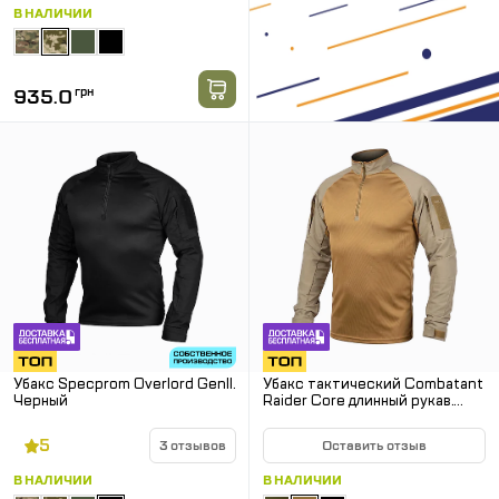
В НАЛИЧИИ
935.0
грн
Убакс Specprom Overlord GenII.
Убакс тактический Combatant
Черный
Raider Core длинный рукав.
Койот
5
3 отзывов
Оставить отзыв
В НАЛИЧИИ
В НАЛИЧИИ