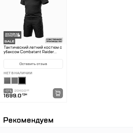
Тактический летний костюм с
убаксом Combatant Raider
Core короткий рукав и
шортами Rip-Stop PolyCotton
Оставить отзыв
SPECPROM. Черный
НЕТ В НАЛИЧИИ
2040.0
грн
-17 %
1699.0
грн
Рекомендуем