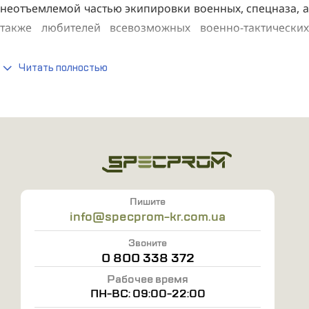
неотъемлемой частью экипировки военных, спецназа, а
также любителей всевозможных военно-тактических
игр, различных тренировок и активного отдыха.
Изделие сочетает в себе инновационный подход к
Читать полностью
дизайну, функциональность и комфорт, обеспечивая
необходимую защиту и удобство при выполнении
различных задач. Эту специализированную одежду вы
можете быстро и недорого приобрести в онлайн-
магазине «СПЕЦПРОМ-КР».
Чем так привлекает тактическая рубашка Убакс
Пишите
info@specprom-kr.com.ua
Она интересует многих профессионалов своей
многофункциональностью и универсальностью.
Звоните
0 800 338 372
Изготовлена из высококачественных материалов,
Рабочее время
обеспечивающих прочность, износостойкость и
ПН-ВС: 09:00-22:00
долговечность. Идеально подходит для использования