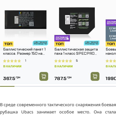
Баллистический пакет 1
Баллистическая защита
Боевы
класса. Размер 150 на
паха 1 класс SPECPROM.
накол
150 мм.
Размер 160 на 200 мм
SPEC
1
5
Pants
В НАЛИЧИИ
В НАЛИЧИИ
В НАЛ
367.5
грн
787.5
грн
199
В среде современного тактического снаряжения боевая
рубашка Ubacs занимает особое место. Она стала