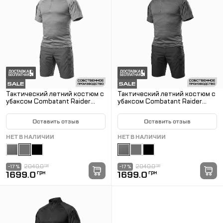
Тактический летний костюм с
Тактический летний костюм с
убаксом Combatant Raider
убаксом Combatant Raider
Core короткий рукав и
Core короткий рукав и
шортами Rip-Stop PolyCotton
шортами Rip-Stop PolyCotton
Оставить отзыв
Оставить отзыв
SPECPROM. Койот
SPECPROM. Олива
НЕТ В НАЛИЧИИ
НЕТ В НАЛИЧИИ
2040.0
грн
2040.0
грн
-17 %
-17 %
1699.0
грн
1699.0
грн