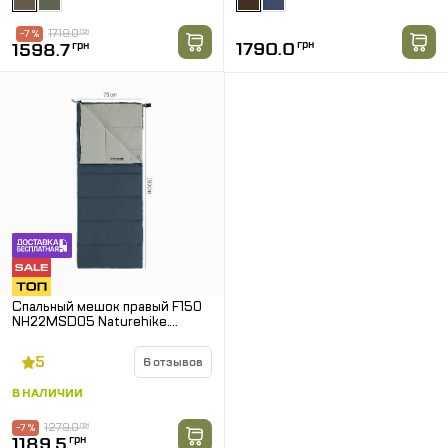
1719.0
грн
-7 %
1790.0
грн
1598.7
грн
Спальный мешок правый F150
NH22MSD05 Naturehike.
Темно-голубой
5
6 отзывов
В НАЛИЧИИ
1279.0
грн
-7 %
1189.5
грн