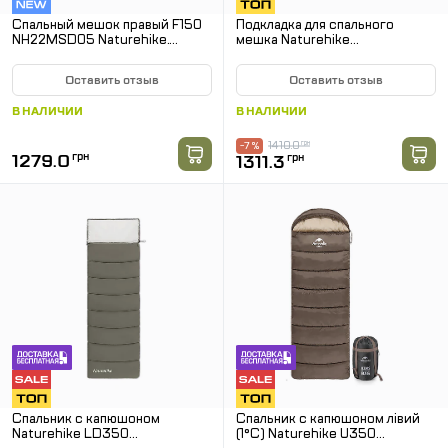
Спальный мешок правый F150
Подкладка для спального
NH22MSD05 Naturehike.
мешка Naturehike
Серый
CNH22SD016, нейлон, зеленая
Оставить отзыв
Оставить отзыв
В НАЛИЧИИ
В НАЛИЧИИ
1410.0
грн
-7 %
1279.0
грн
1311.3
грн
Спальник с капюшоном
Спальник с капюшоном лівий
Naturehike LD350
(1°C) Naturehike U350