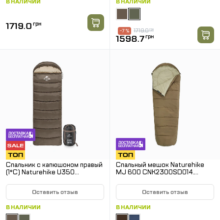
В НАЛИЧИИ
В НАЛИЧИИ
1719.0
грн
1719.0
грн
-7 %
1598.7
грн
Спальник с капюшоном правый
Спальный мешок Naturehike
(1°C) Naturehike U350
MJ 600 CNK2300SD014.
NH20MSD07. Коричневый
Коричневый
Оставить отзыв
Оставить отзыв
В НАЛИЧИИ
В НАЛИЧИИ