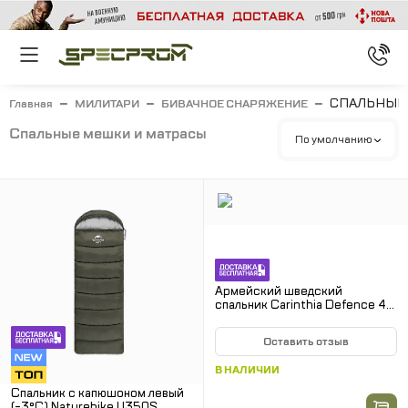
СПАЛЬНЫЕ
Главная
МИЛИТАРИ
БИВАЧНОЕ СНАРЯЖЕНИЕ
спальные мешки и матрасы
По умолчанию
Армейский шведский
спальник Carinthia Defence 4
Medium. Олива
Оставить отзыв
В НАЛИЧИИ
Спальник с капюшоном левый
(-3°C) Naturehike U350S