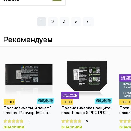
1
2
3
>
>|
Рекомендуем
Баллистический пакет 1
Баллистическая защита
Боевы
класса. Размер 150 на
паха 1 класс SPECPROM.
накол
150 мм.
Размер 160 на 200 мм
SPEC
1
5
Pants
В НАЛИЧИИ
В НАЛИЧИИ
В НАЛ