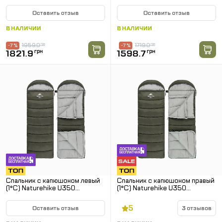
CNK2300SD016, темно-
NH20MSD07. Коричневый
зеленый
Оставить отзыв
Оставить отзыв
В НАЛИЧИИ
В НАЛИЧИИ
1959.0
грн
1719.0
грн
-7 %
-7 %
1821.9
грн
1598.7
грн
Спальник с капюшоном левый
Спальник с капюшоном правый
(1°C) Naturehike U350
(1°C) Naturehike U350
NH20MSD07. Зеленый
NH20MSD07. Зеленый
5
Оставить отзыв
3 отзывов