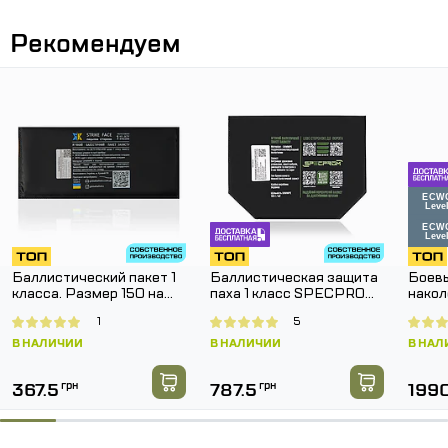
Рекомендуем
Баллистический пакет 1
Баллистическая защита
Боевы
класса. Размер 150 на
паха 1 класс SPECPROM.
накол
150 мм.
Размер 160 на 200 мм
SPEC
1
5
Pants
В НАЛИЧИИ
В НАЛИЧИИ
В НАЛ
367.5
грн
787.5
грн
199