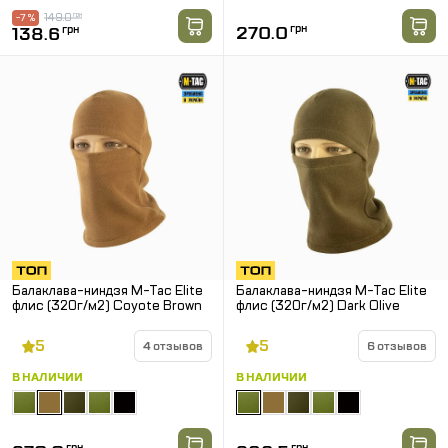
149.0
грн
-7 %
270.0
грн
138.6
грн
Балаклава-ниндзя M-Tac Elite
Балаклава-ниндзя M-Tac Elite
флис (320г/м2) Coyote Brown
флис (320г/м2) Dark Olive
5
5
4 отзывов
6 отзывов
В НАЛИЧИИ
В НАЛИЧИИ
грн
грн