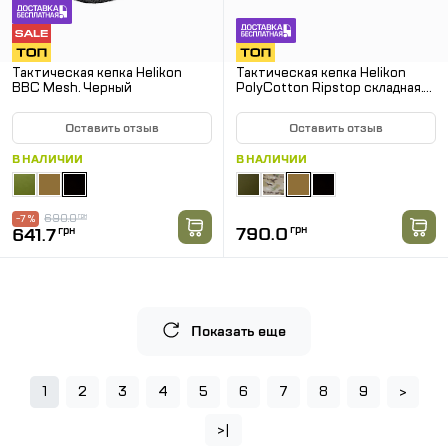
Тактическая кепка Helikon
Тактическая кепка Helikon
BBC Mesh. Черный
PolyCotton Ripstop складная.
Койот
Оставить отзыв
Оставить отзыв
В НАЛИЧИИ
В НАЛИЧИИ
690.0
грн
-7 %
790.0
грн
641.7
грн
Показать еще
1
2
3
4
5
6
7
8
9
>
>|