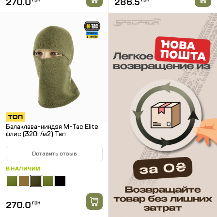
270.0
286.5
Балаклава-ниндзя M-Tac Elite
флис (320г/м2) Tan
Оставить отзыв
В НАЛИЧИИ
270.0
грн