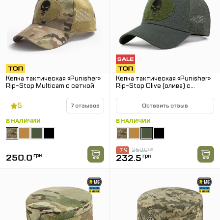
Кепка тактическая «Punisher»
Кепка тактическая «Punisher»
Rip-Stop Multicam с сеткой
Rip-Stop Olive (олива) с
сеткой
5
7 отзывов
Оставить отзыв
В НАЛИЧИИ
В НАЛИЧИИ
250.0
грн
-7 %
250.0
грн
232.5
грн