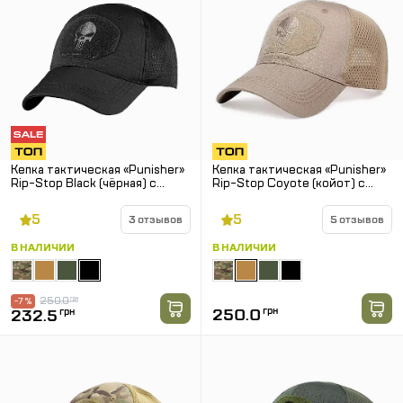
Кепка тактическая «Punisher»
Кепка тактическая «Punisher»
Rip-Stop Black (чёрная) с
Rip-Stop Coyote (койот) с
сеткой
сеткой
5
5
3 отзывов
5 отзывов
В НАЛИЧИИ
В НАЛИЧИИ
250.0
грн
-7 %
250.0
грн
232.5
грн