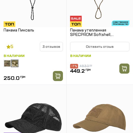
Панама Пиксель
Панама утепленная
SPECPROM Softshell,
Мультикам
5
3 отзывов
Оставить отзыв
В НАЛИЧИИ
В НАЛИЧИИ
483.0
грн
-7 %
449.2
грн
250.0
грн