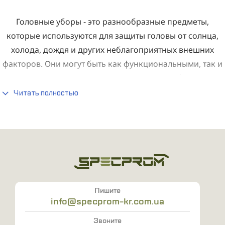
Головные уборы - это разнообразные предметы,
которые используются для защиты головы от солнца,
холода, дождя и других неблагоприятных внешних
факторов. Они могут быть как функциональными, так и
эстетическими, служить для дополнения образа или
создания уникального стиля. Среди них можно найти
Читать полностью
кепки, шапки, бейсболки, шляпы, ушанки и другие.
Головные уборы различаются по внешнему виду,
материалу, форме и функциональности. В некоторых
культурах они имеют символическое значение,
отражающее статус, принадлежность к определенной
группе или религиозную принадлежность. Однако,
независимо от своего назначения и формы, головные
Пишите
info@specprom-kr.com.ua
уборы всегда представляют собой элегантный и
универсальный аксессуар, который может сделать
Звоните