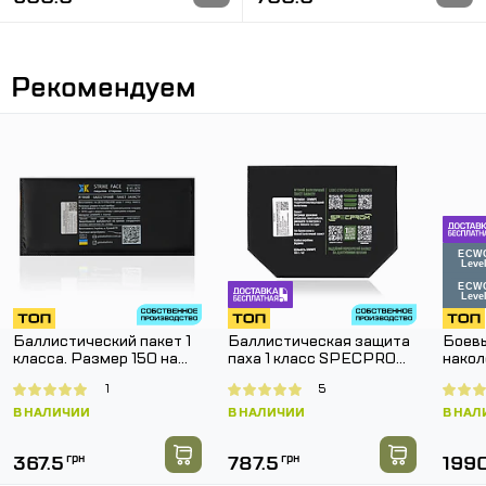
Рекомендуем
Баллистический пакет 1
Баллистическая защита
Боевы
класса. Размер 150 на
паха 1 класс SPECPROM.
накол
150 мм.
Размер 160 на 200 мм
SPEC
1
5
Pants
В НАЛИЧИИ
В НАЛИЧИИ
В НАЛ
367.5
грн
787.5
грн
199