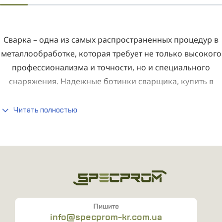
Сварка – одна из самых распространенных процедур в
металлообработке, которая требует не только высокого
профессионализма и точности, но и специального
снаряжения. Надежные ботинки сварщика, купить в
Украине которые вы сможете на этом сайте, являются
важнейшей составляющей комплекта специалиста.
Читать полностью
Качественная рабочая обувь обеспечивает не только
комфорт во время работы, но и защиту от возможных
профессиональных рисков:
открытого огня;
искр;
раскаленного металла;
Пишите
острых предметов.
info@specprom-kr.com.ua