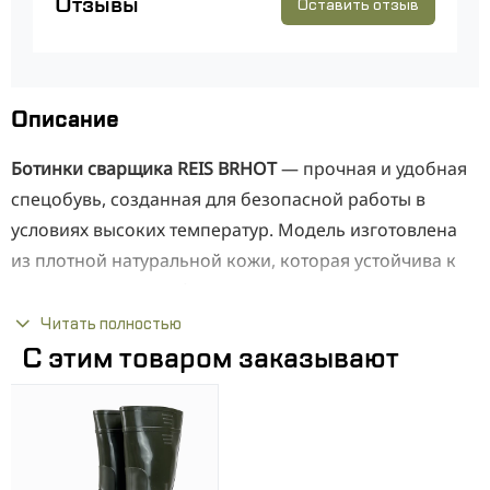
Отзывы
Оставить отзыв
Описание
Ботинки сварщика REIS BRHOT
— прочная и удобная
спецобувь, созданная для безопасной работы в
условиях высоких температур. Модель изготовлена
из плотной натуральной кожи, которая устойчива к
воздействию искр, брызг расплавленного металла и
механических повреждений. Закрытая конструкция
Читать полностью
со специальным кожаным клапаном надежно
С этим товаром заказывают
защищает шнуровку и предотвращает попадание
окалины внутрь. Подошва из комбинации
полиуретана и каучука выдерживает нагрев до 300°C,
не скользит и устойчива к маслам и топливу, что