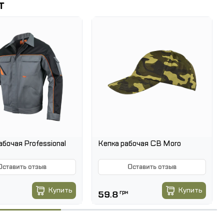
т
 резина.
; К20; З.
032-77, ГОСТ 12.4.187-97
абочая Professional
Кепка рабочая CB Moro
Оставить отзыв
Оставить отзыв
Купить
Купить
59.8
грн