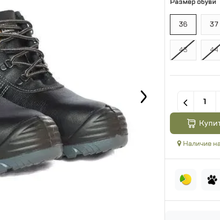
Размер обуви
36
37
43
44
Купи
Наличие на