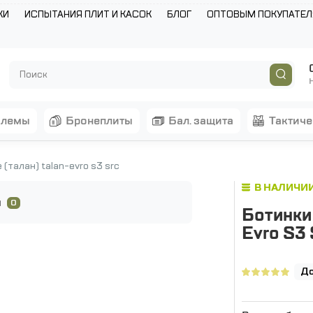
КИ
ИСПЫТАНИЯ ПЛИТ И КАСОК
БЛОГ
ОПТОВЫМ ПОКУПАТЕ
шлемы
бронеплиты
бал. защита
тактич
(талан) talan-evro s3 src
В НАЛИЧИ
ы
0
Ботинки 
Evro S3
До