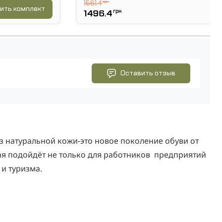
1561.4
грн
ить комплект
1496.4
грн
Оставить отзыв
з натуральной кожи-это новое поколение обуви от
ая подойдёт не только для работников предприятий
и туризма.
очностью 200Дж