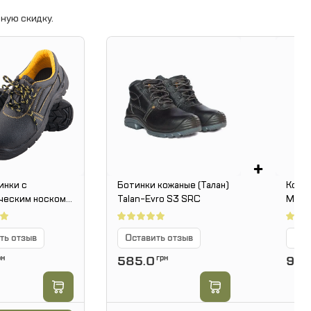
ную скидку.
+
инки с
Ботинки кожаные (Талан)
Кост
ческим носком
Talan-Evro S3 SRC
МТин
YES-P SB
ть отзыв
Оставить отзыв
Ост
рн
585.0
грн
911.