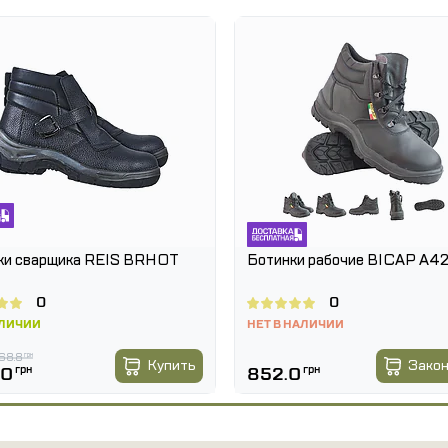
ки сварщика REIS BRHOT
Ботинки рабочие BICAP А4
0
0
АЛИЧИИ
НЕТ В НАЛИЧИИ
68.8
грн
Купить
Зако
.0
грн
852.0
грн