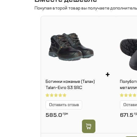
Покупая второй товар вы получаете дополнитель
+
Ботинки кожаные (Талан)
Полубот
Talan-Evro S3 SRC
металли
REIS BR
Оставить отзыв
Остави
585.0
грн
671.5
г