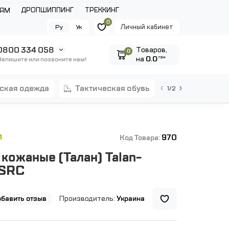
ДРОПШИППИНГ
ТРЕККИНГ
ЛЯМ
0
Личный кабинет
Ру
Ук
0800 334 058
Tоваров,
0
на
0.0
грн
Напишите или позвоните нам!
еская одежда
тактическая обувь
1/2
970
И
Код Товара:
кожаные (Талан) Talan-
 SRC
бавить отзыв
Производитель:
Украина