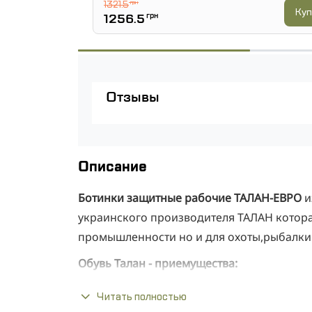
1321.5
грн
Куп
1256.5
грн
Отзывы
Описание
Ботинки защитные рабочие ТАЛАН-ЕВРО
и
украинского производителя ТАЛАН котор
промышленности но и для охоты,рыбалки 
Обувь Талан - приемущества:
композитный подносок ударной пр
Читать полностью
быстрая расшнуровка (SR)