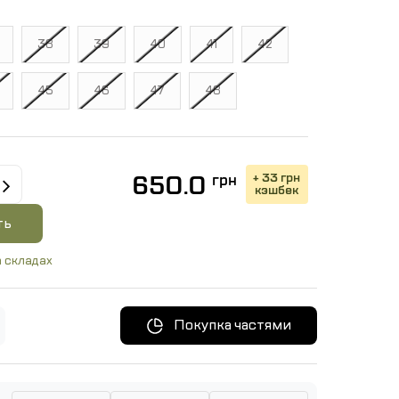
38
39
40
41
42
45
46
47
48
+ 33 грн
650.0
грн
кэшбек
ть
 складах
Покупка частями