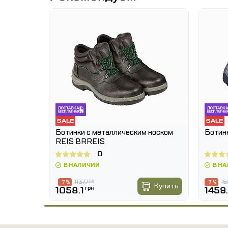
OMFORT
Ботинки с металлическим носком
Ботин
REIS BRREIS
0
В НАЛИЧИИ
В Н
1137.7
грн
15
-7 %
-7 %
Купить
Купить
1058.1
грн
1459