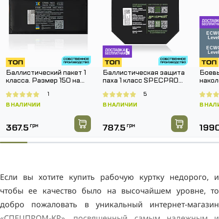
Баллистический пакет 1
Баллистическая защита
Боевы
класса. Размер 150 на
паха 1 класс SPECPROM.
накол
150 мм.
Размер 160 на 200 мм
SPEC
1
5
Pants
В НАЛИЧИИ
В НАЛИЧИИ
В НАЛ
367.5
грн
787.5
грн
199
Если вы хотите купить рабочую куртку недорого, и
чтобы ее качество было на высочайшем уровне, то
добро пожаловать в уникальный интернет-магазин
«СПЕЦПРОМ-КР», посвященный самым надежным и