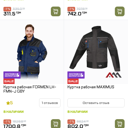
335.0
грн
797.8
грн
-7 %
-7 %
311.5
грн
742.0
грн
Куртка рабочая FORMEN LH-
Куртка рабочая MAXIMUS
FMN-J GBY
5
1 отзывов
Оставить отзыв
В НАЛИЧИИ
В НАЛИЧИИ
1828.8
грн
862.4
грн
-7 %
-7 %
1700.8
грн
802.0
грн