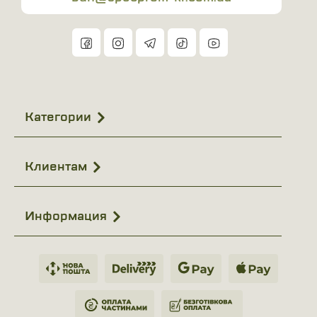
предлагает разнообразие моделей различных
стилей, материалов и функциональных
характеристик, чтобы каждый клиент мог найти
оптимальное решение под свои требования.
Качество от ведущих брендов. Мы сотрудничаем с
ведущими производителями спецодежды,
Категории
гарантируя высокое качество и соответствие
стандартам безопасности.
Прямые поставки. Работая напрямую с
Клиентам
производителями, именно у нас стремится купить
рабочую куртку Украина, потому что мы
Информация
предлагаем конкурентоспособные цены на
высококачественную продукцию.
Индивидуальный подход. Наши специалисты
готовы предоставить консультации и помощь в
выборе подходящего варианта, учитывая