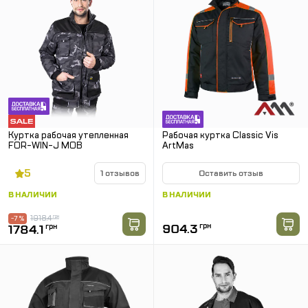
Куртка рабочая утепленная
Рабочая куртка Classic Vis
FOR-WIN-J MOB
ArtMas
5
1 отзывов
Оставить отзыв
В НАЛИЧИИ
В НАЛИЧИИ
1918.4
грн
-7 %
904.3
грн
1784.1
грн