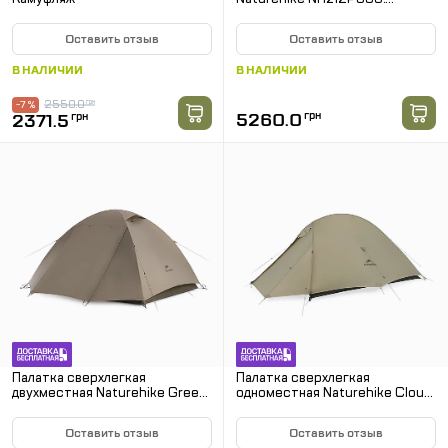
Зеленый
Оставить отзыв
Оставить отзыв
В НАЛИЧИИ
В НАЛИЧИИ
2550.0
грн
-7 %
5260.0
грн
2371.5
грн
Палатка сверхлегкая
Палатка сверхлегкая
двухместная Naturehike Greek
одноместная Naturehike Cloud
Style CNK2300ZP024.
Up Base 1 Tent Pro
Бежевый
CNK2350WS020. Песочный
Оставить отзыв
Оставить отзыв