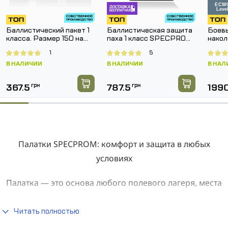
Баллистический пакет 1
Баллистическая защита
Боевы
класса. Размер 150 на
паха 1 класс SPECPROM.
накол
150 мм.
Размер 160 на 200 мм
SPEC
1
5
Pants
В НАЛИЧИИ
В НАЛИЧИИ
В НАЛ
367.5
грн
787.5
грн
199
Палатки SPECPROM: комфорт и защита в любых
условиях
Палатка — это основа любого полевого лагеря, места
отдыха или длительной миссии. От её конструкции,
прочности и способности защищать от погодных
Читать полностью
условий зависит не только комфорт, но и безопасность