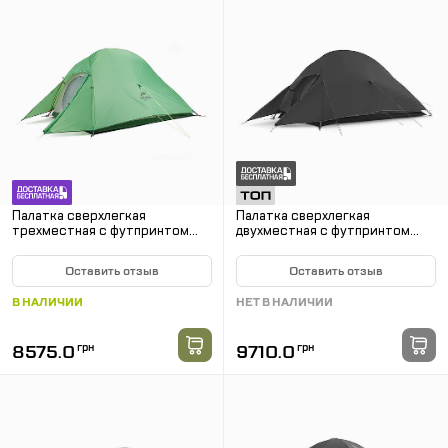
Палатка сверхлегкая
Палатка сверхлегкая
трехместная с футпринтом
двухместная с футпринтом
Naturehike Cloud Up 3 Updated
Naturehike Cloud Up 2 Updated
NH18T030-T, 210T, зеленый
NH17T001-T, 20D, темно-синий
Оставить отзыв
Оставить отзыв
В НАЛИЧИИ
НЕТ В НАЛИЧИИ
8575.0
грн
9710.0
грн