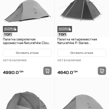
Палатка сверхлегкая
Палатка четырехместная
одноместная Naturehike Cloud
Naturehike P-Series
Up Base 1 CNK2450WS032,
NH18Z044-P 210T65D.
зеленая
Зеленый
Оставить отзыв
Оставить отзыв
НЕТ В НАЛИЧИИ
НЕТ В НАЛИЧИИ
4990.0
грн
4640.0
грн