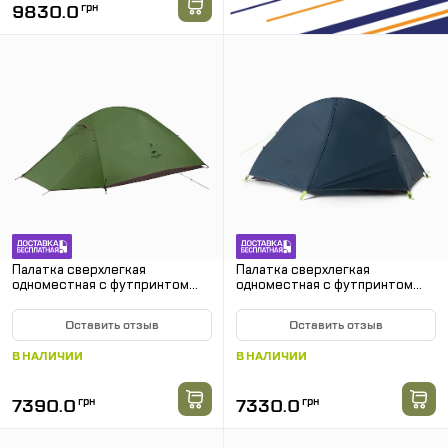
9830.0
грн
Палатка сверхлегкая
Палатка сверхлегкая
одноместная с футпринтом
одноместная с футпринтом
Naturehike Cloud Up 1 Updated
Naturehike Cycling 1
NH18T010-T, 20D, темно-
NH18A095-D, 210T, темно-
Оставить отзыв
Оставить отзыв
зеленый
синий
В НАЛИЧИИ
В НАЛИЧИИ
7390.0
грн
7330.0
грн