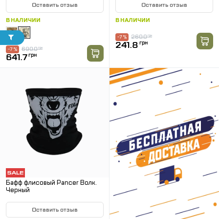
Оставить отзыв
Оставить отзыв
В НАЛИЧИИ
В НАЛИЧИИ
260.0
грн
-7 %
241.8
грн
690.0
грн
-7 %
641.7
грн
Бафф флисовый Pancer Волк.
Черный
Оставить отзыв