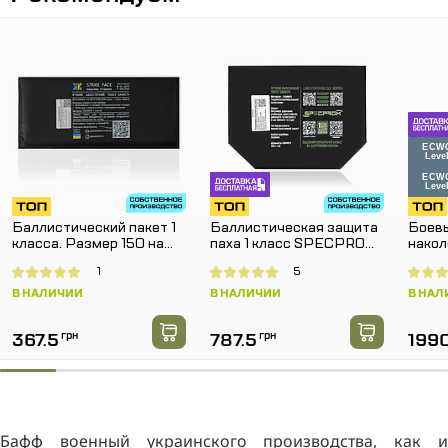
Баллистический пакет 1
Баллистическая защита
Боевы
класса. Размер 150 на
паха 1 класс SPECPROM.
накол
150 мм.
Размер 160 на 200 мм
SPEC
1
5
Pants
В НАЛИЧИИ
В НАЛИЧИИ
В НАЛ
367.5
грн
787.5
грн
199
Бафф военный украинского производства, как и