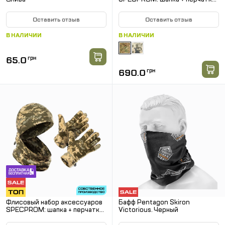
+ бафф. Мультикам
Оставить отзыв
Оставить отзыв
В НАЛИЧИИ
В НАЛИЧИИ
65.0
грн
690.0
грн
Флисовый набор аксессуаров
Бафф Pentagon Skiron
SPECPROM: шапка + перчатки
Victorious. Черный
+ бафф. Пиксель