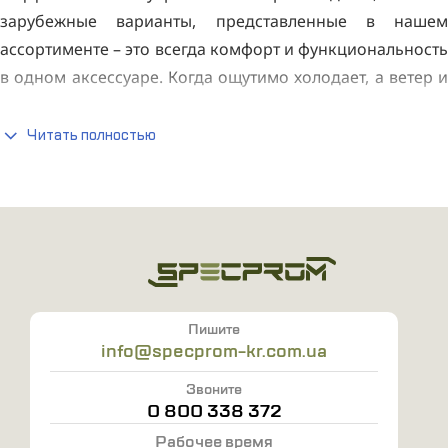
зарубежные варианты, представленные в нашем
ассортименте – это всегда комфорт и функциональность
в одном аксессуаре. Когда ощутимо холодает, а ветер и
мороз становятся настоящим испытанием, каждая
деталь вашей экипировки должна быть хорошо
Читать полностью
продумана. Данный предмет одежды – это
универсальный аксессуар, который давно завоевал
любовь многих людей. Но знаете ли вы о тактическом
варианте, особенно о том, который предлагается на
украинском рынке? Именно об этом и пойдет речь
ниже.
Пишите
Почему стоит купить бафф зимний военный
info@specprom-kr.com.ua
Идеальное сочетание материалов. Создан из
Звоните
0 800 338 372
материалов, которые отлично сохраняют тепло, не
Рабочее время
допуская проникновения холода к коже. Он