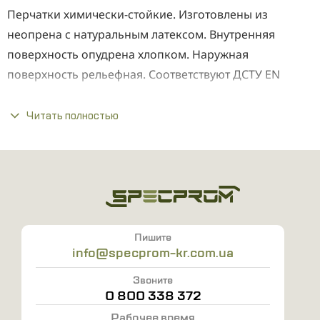
Перчатки химически-стойкие. Изготовлены из
неопрена с натуральным латексом. Внутренняя
поверхность опудрена хлопком. Наружная
поверхность рельефная. Соответствуют ДСТУ ЕN
388:2005, ДСТУ ЕN 374:2005, ЕN 421
Читать полностью
Механическая крепость по EN388 - 2121. Химическая
стойкость EN342: общая химическая защита, защита
от микроорганизмов. Защита от радиоактивного
загрязнения EN421.
Длина - 33,0см
Толщина - 0,70мм
Пишите
info@specprom-kr.com.ua
Размер - 7 - 10
Звоните
0 800 338 372
Рабочее время