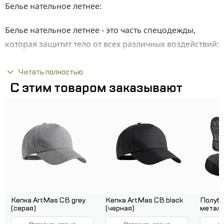
Белье нательное летнее:
Белье нательное летнее - это часть спецодежды,
которая защитит тело от всех различных воздействий:
низкая температура, влажность. А кожу от: грязи,
пыли и механических повреждений.
Читать полностью
С этим товаром заказывают
Преимущества:
Ткань: Бязевая
Предназначено поддевать под основную
одежду на оголенное тело
Отличительные черты:
Пол: Унисекс
Сезон: Лето
Кепка ArtMas CB grey
Кепка ArtMas CB black
Полубо
(серая)
(черная)
металл
Страна производитель: Украина
BPzSB