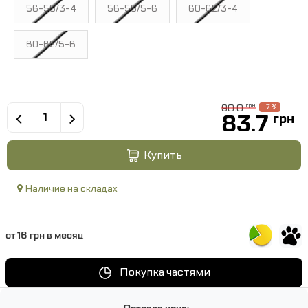
56-58/3-4
56-58/5-6
60-62/3-4
60-62/5-6
90.0
грн
-7 %
83.7
грн
Купить
Наличие на складах
от 16 грн в месяц
Покупка частями