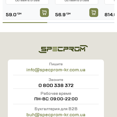
Оставить отзыв
Оставить отзыв
О
59.0
грн
56.9
грн
814.6
Пишите
info@specprom-kr.com.ua
Звоните
0 800 338 372
Рабочее время
ПН-ВС: 09:00-22:00
Бухгалтерия для B2B
buh@specprom-kr.com.ua