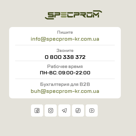
Работа на химическом оборудовании
Сельскохозяйственные работы
Работа на фармацевтических предприятиях
Пишите
info@specprom-kr.com.ua
Механическая крепость по EN388 -
31
20
. Химическая
Звоните
стойкость
по EN374
:
AKL, защита от
0 800 338 372
микроорганизмов
.
Рабочее время
ПН-ВС: 09:00-22:00
Длина - 33,0см
Бухгалтерия для B2B
Толщина - 0,90мм
buh@specprom-kr.com.ua
Размер - 7 - 10