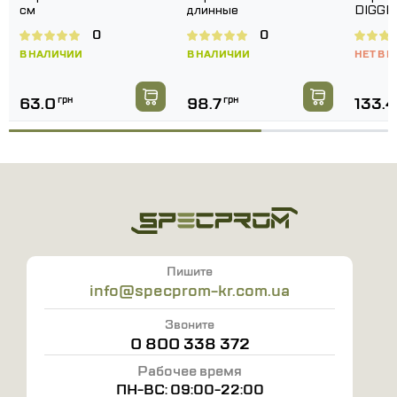
комфорт;
см
длинные
DIGGE
Рабочая поверхность ладони, большого и
0
0
указательного пальцев усилена;
В НАЛИЧИИ
В НАЛИЧИИ
НЕТ В 
Манжет крага из плотной прорезиненной
63.0
грн
98.7
грн
133.4
хлопчатобумажной ткани обеспечивает
дополнительную вентиляцию;
Классы по EN388: 2441.
Пишите
info@specprom-kr.com.ua
Звоните
0 800 338 372
Рабочее время
ПН-ВС: 09:00-22:00