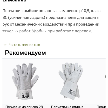
Перчатки комбинированные замшевые р10,5, класс
ВС (усиленная ладонь) предназначены для защиты
рук от механических воздействий при проведении
тяжелых работ. Удобны при работах с деревом,
тяжелыми металлическими заготовками и т.д.
Отличительные характеристики: рабочая
Читать полностью
поверхность ладони, большого и указательного
Рекомендуем
пальцев усилена высококачественным спилком.
Преимущества:
Надежно защищают руки во время тяжелых
работ;
Цельная ладонь обеспечивает дополнительную
прочность и износостойкость;
Хлопковая основа впитывает влагу и повышает
Перчатки из спилка 28
Перчатки из спилка
Перчат