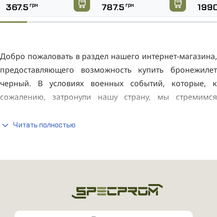
367.5
грн
787.5
грн
199
Добро пожаловать в раздел нашего интернет-магазина,
предоставляющего возможность купить бронежилет
черный. В условиях военных событий, которые, к
сожалению, затронули нашу страну, мы стремимся
предоставить нашим клиентам доступ к качественному
и надежному снаряжению. Бронированные жилеты
Читать полностью
черного цвета становятся важным элементом
экипировки военного времени, обеспечивая
эффективную защиту и сохраняя внешний вид
нейтральным в различных ситуациях. Наш магазин
гордится предоставлением такой амуниции для тех, кто
находится в поиске надежной защиты в условиях