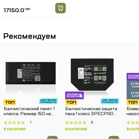
17150.0
грн
Рекомендуем
Баллистический пакет 1
Баллистическая защита
Боевы
класса. Размер 150 на
паха 1 класс SPECPROM.
накол
150 мм.
Размер 160 на 200 мм
SPEC
1
5
Pants
В НАЛИЧИИ
В НАЛИЧИИ
В НАЛ