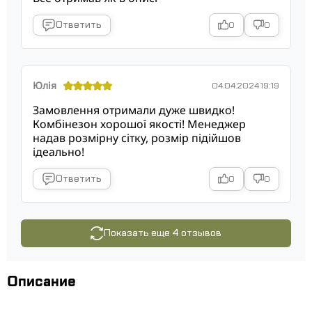
Ответить
0
0
Юлія
04.04.2024 19:19
Замовлення отримали дуже швидко!
Комбінезон хорошої якості! Менеджер
надав розмірну сітку, розмір підійшов
ідеально!
Ответить
0
0
Показать еще 4 отзывов
Описание