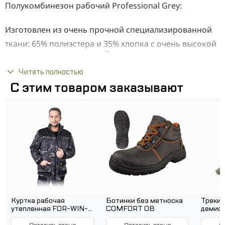
Полукомбинезон рабочий Professional Grey:
Изготовлен из очень прочной специализированной
ткани: 65% полиэстера и 35% хлопка с очень высокой
2
плотностью 320 +/- 10 г/м
и прочным, плотным
переплетением.
Читать полностью
С этим товаром заказывают
Преимущества:
Профессиональное шитье и эстетика
исполнения
Тройные и двойные швы
Многочисленные сплошные закрепки,
дополнительно укрепляющие места, особенно
подверженные разрыву
6 карманов, дополнительный усиленный карман
Куртка рабочая
Ботинки без метноска
Трекин
утепленная FOR-WIN-J
COMFORT OB
демисе
для меры
MOB
Dimart
Оставить отзыв
Оставить отзыв
О