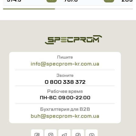
Цвет: Серый с оранжевыми и черными
вставками
Производитель: ART.MAS
Страна производитель: Польша
Сертификат CE Cat. I, PN-EN 340:2006
Пишите
info@specprom-kr.com.ua
Звоните
0 800 338 372
Рабочее время
ПН-ВС: 09:00-22:00
Бухгалтерия для B2B
buh@specprom-kr.com.ua