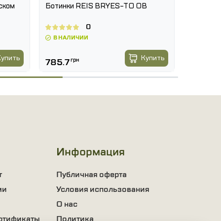
ском
Ботинки REIS BRYES-TO OB
Ботинки 
металли
0
В НАЛИЧИИ
В НАЛ
1085
-7 %
Купить
Купить
785.7
грн
1009.8
Информация
т
Публичная оферта
ми
Условия использования
О нас
ртификаты
Политика