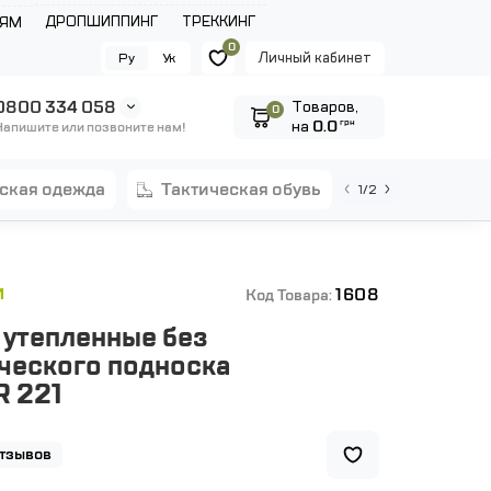
ДРОПШИППИНГ
ТРЕККИНГ
ЛЯМ
0
Личный кабинет
Ру
Ук
0800 334 058
Tоваров,
0
на
0.0
грн
Напишите или позвоните нам!
еская одежда
тактическая обувь
1/2
1608
И
Код Товара:
 утепленные без
ческого подноска
 221
отзывов