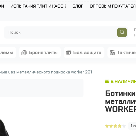
КИ
ИСПЫТАНИЯ ПЛИТ И КАСОК
БЛОГ
ОПТОВЫМ ПОКУПАТЕ
шлемы
бронеплиты
бал. защита
тактич
ные без металлического подноска worker 221
В НАЛИЧИ
Ботинки
металли
WORKER
1 