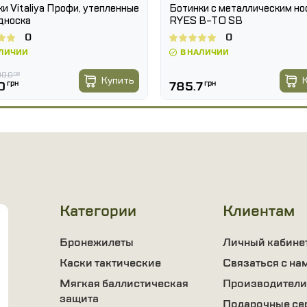
и Vitaliya Профи, утепленные
Ботинки с металлическим но
дноска
RYES B-TO SB
0
0
АЛИЧИИ
В НАЛИЧИИ
0.0
грн
Купить
0
грн
785.7
грн
Категории
Клиентам
Бронежилеты
Личный кабине
Каски тактические
Связаться с на
Мягкая баллистическая
Производители
защита
Подарочные се