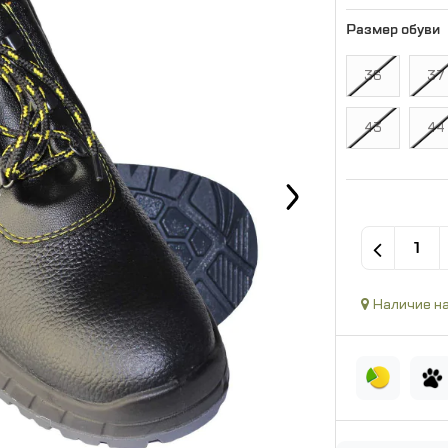
Размер обуви
36
37
43
44
Наличие на