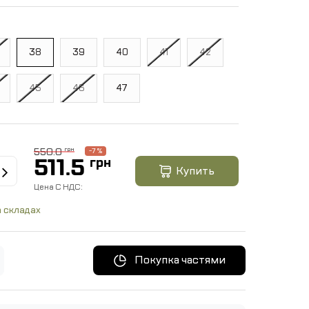
38
39
40
41
42
45
46
47
550.0
грн
-7 %
511.5
грн
Купить
Цена C НДС:
 складах
Покупка частями