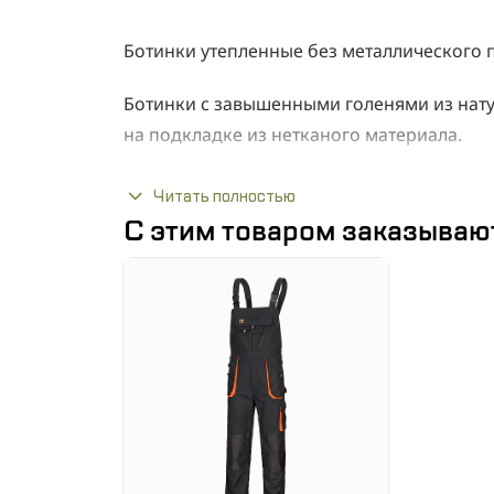
Ботинки утепленные без металлического 
Ботинки с завышенными голенями из нату
на подкладке из нетканого материала.
Преимущества:
Читать полностью
С этим товаром заказываю
Верх из свиной кожи
Антикоррозионная фурнитура
Ударопоглощающий каблук под пятк
Влагопоглощающая стелька
Водоотталкивающая поверхность об
Подошва:
Маслобензостойкий двухслойный полиуре
концентрацией до 20% с профилем само