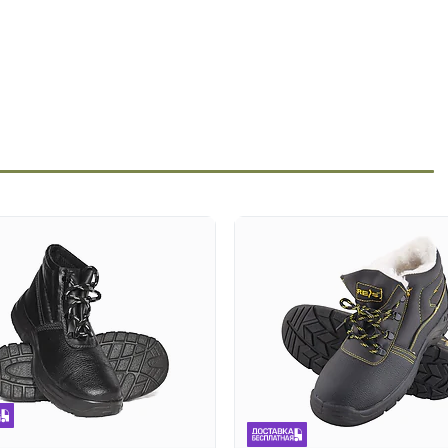
х организациях
но-бумажная промышленность