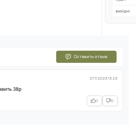
вихідні
Оставить отзыв
27.11.2023 13:23
авить 38р
0
0