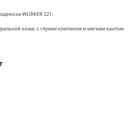
подноска WORKER 221:
ральной кожи, с глухим клапаном и мягким кантом
т
ой
уви
тан, обладающий сопротивлением к кислотам
очищающейся ходовой поверхности.