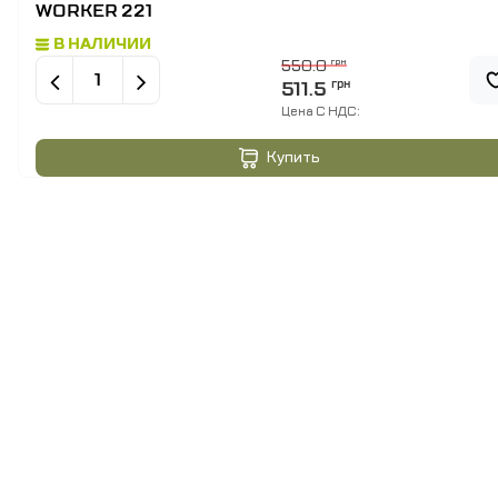
WORKER 221
В НАЛИЧИИ
550.0
грн
511.5
грн
Цена C НДС:
Купить