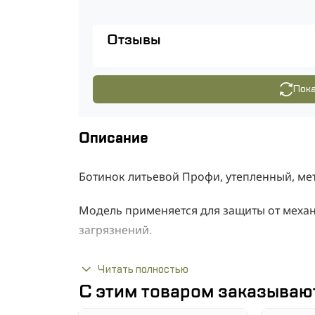
Отзывы
Пока
Описание
Ботинок литьевой Профи, утепленный, ме
Модель применяется для защиты от меха
загрязнений.
Верх выполнен из натуральной кожи с за
Читать полностью
самоочищающимся профилем ходовой пове
С этим товаром заказываю
долговечность, хорошие гидрозащитные с