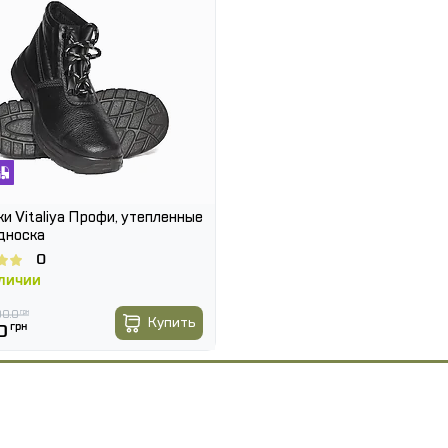
и Vitaliya Профи, утепленные
дноска
0
АЛИЧИИ
0.0
грн
Купить
0
грн