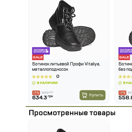
ГОСТ 12.4,137-2001 (ДСТУ3962-2000)
ГОСТ28507-99 (ДСТУ 3835-98)
ГОСТ 5394-89
ЕN345
Отличительные характеристики:
Размеры: 36-47
Страна производитель: Украина
Ботинок литьевой Профи Vitaliya,
Ботинк
металлоподносок
без по
Цвет: Черный
0
В НАЛИЧИИ
В Н
682.1
грн
60
-7 %
-7 %
Купить
634.3
грн
558.
Просмотренные товары