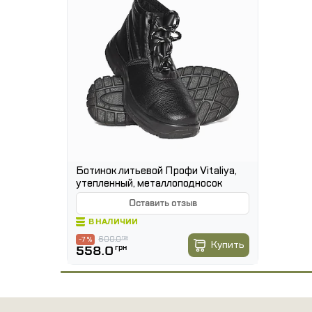
Ботинок литьевой Профи Vitaliya,
утепленный, металлоподносок
Оставить отзыв
В НАЛИЧИИ
600.0
грн
-7 %
Купить
558.0
грн