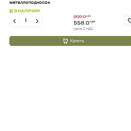
металлоподносок
В НАЛИЧИИ
600.0
грн
558.0
грн
Цена C НДС:
Купить