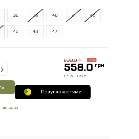
38
39
40
41
42
45
46
47
600.0
грн
-7 %
558.0
грн
Цена C НДС:
ть
Покупка частями
 складах