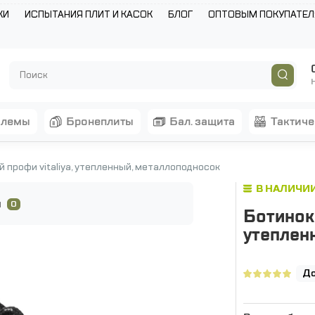
КИ
ИСПЫТАНИЯ ПЛИТ И КАСОК
БЛОГ
ОПТОВЫМ ПОКУПАТЕ
шлемы
бронеплиты
бал. защита
тактич
 профи vitaliya, утепленный, металлоподносок
В НАЛИЧИ
ы
0
Ботинок 
утеплен
До