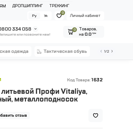
ДРОПШИППИНГ
ТРЕККИНГ
ЛЯМ
0
Личный кабинет
Ру
Ук
0800 334 058
Tоваров,
0
на
0.0
грн
Напишите или позвоните нам!
еская одежда
тактическая обувь
1/2
1632
И
Код Товара:
литьевой Профи Vitaliya,
ный, металлоподносок
бавить отзыв