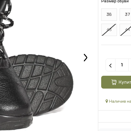
Размер обуви
36
37
43
44
Купи
Наличие на