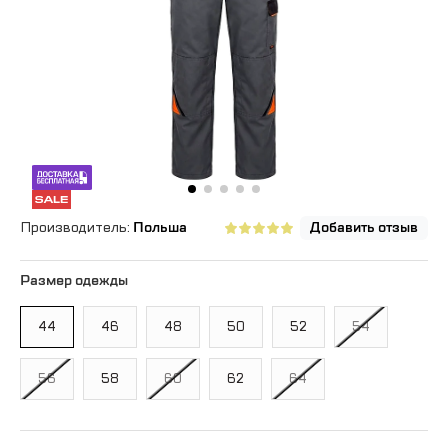
Производитель:
Польша
Добавить отзыв
Размер одежды
44
46
48
50
52
54
56
58
60
62
64