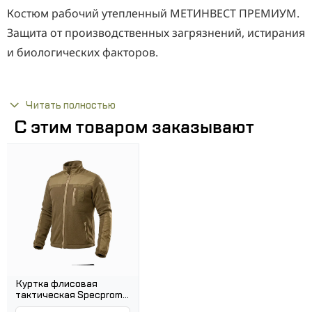
Костюм рабочий утепленный МЕТИНВЕСТ ПРЕМИУМ.
Защита от производственных загрязнений, истирания
и биологических факторов.
Куртка:
Читать полностью
Длинная.
С этим товаром заказывают
Застежка молния, сверху закрыта
ветрозащитными клапаном на липучках с
малыми декоративными патами из отделочной
ткани.
Различные функциональные карманы:верхние
накладные и нижние внутренние.
Воротник-стойка с пристегивающимся
утепленным капюшоном.
Куртка флисовая
Рукава с налокотниками.
тактическая Specprom
Red Heat. Койот