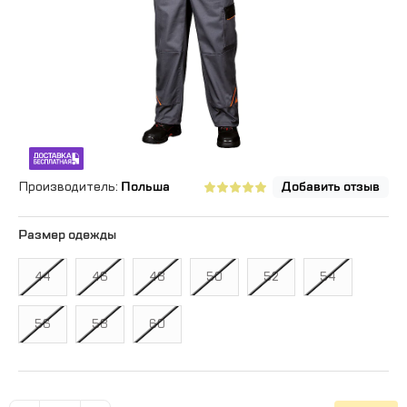
Производитель:
Польша
Добавить отзыв
Размер одежды
44
46
48
50
52
54
56
58
60