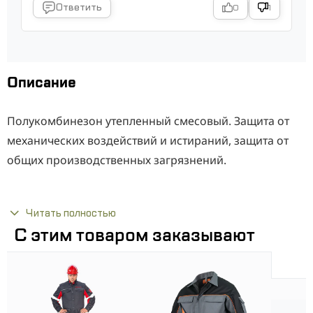
Ответить
0
1
Описание
Полукомбинезон утепленный смесовый. Защита от
механических воздействий и истираний, защита от
общих производственных загрязнений.
Полукомбинезон с центральной застёжкой на
"молнию", накладными карманами, регулируемыми
Читать полностью
С этим товаром заказывают
бретелями на фастексах.
2 класс защиты, III-й климатический пояс
застежка на молнию
кулиса с эластичной тесьмой на спинке