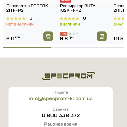
Респиратор РОСТОК
Респиратор RUTA-
Респи
2П FFP2
102K FFP2
2ПК F
0
0
НЕТ В НАЛИЧИИ
В НАЛИЧИИ
В НАЛИ
10.5
грн
-7 %
6.0
грн
9.8
грн
10.5
г
Пишите
info@specprom-kr.com.ua
Звоните
0 800 338 372
Рабочее время