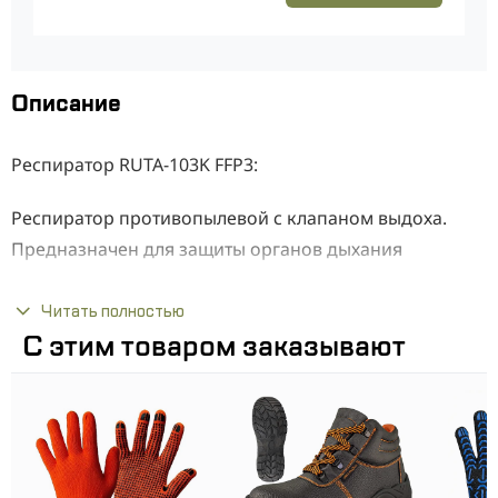
Описание
Респиратор RUTA-103K FFP3:
Респиратор противопылевой с клапаном выдоха.
Предназначен для защиты органов дыхания
человека от пыли и грубодисперсных твердых
аэрозолей. Клапан выдоха предохраняет от
Читать полностью
С этим товаром заказывают
скопления излишней влаги в под маской.
Респиратор Рута 103К FFP3 NR украинского
производства изготовлен из гипоаллергенных
материалов. Удобная посадка обеспечивается за счет
наличия регулируемых резинок и носовой пластины.