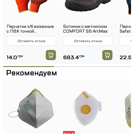
Поролоновая подкладка под носовой пластиной
обеспечивает комфорт при использовании и
дополнительную герметичность прилегания
Перчатки х/б вязанные
Ботинки с метноском
Перчат
респиратора к лицу.
с ПВХ точкой
COMFORT SB ArtMas
Safety
(оранжевые) 3 нити 7
ПВХ ри
класс
Оставить отзыв
Оставить отзыв
О
14.0
грн
683.4
грн
22.5
г
Рекомендуем