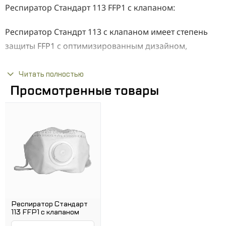
Респиратор Стандарт 113 FFP1 с клапаном:
Респиратор Стандрт 113 с клапаном имеет степень
защиты FFP1 с оптимизированным дизайном,
сводящим к минимуму вероятность подсоса по
линии обтюрации и обеспечивающим большую
Читать полностью
Просмотренные товары
фильтрующую поверхность. Используется для защиты
от частиц органического и неорганического
происхождения: растительного, животного
происхождения, минеральной и металлической
пыли.
Применяется на предприятиях горно-добывающей
промышленности, при деревообработке,
металлообработке, производстве цемента, кокса, в
Респиратор Стандарт
фармацевтике.
113 FFP1 с клапаном
Каждый респиратор-маска упакован в отдельную