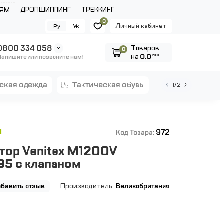
ДРОПШИППИНГ
ТРЕККИНГ
ЛЯМ
0
Личный кабинет
Ру
Ук
0800 334 058
Tоваров,
0
на
0.0
грн
Напишите или позвоните нам!
еская одежда
тактическая обувь
1/2
972
И
Код Товара:
тор Venitex M1200V
5 с клапаном
бавить отзыв
Производитель:
Великобритания