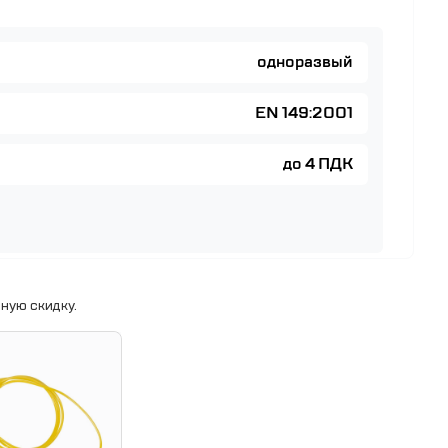
одноразвый
EN 149:2001
до 4 ПДК
ную скидку.