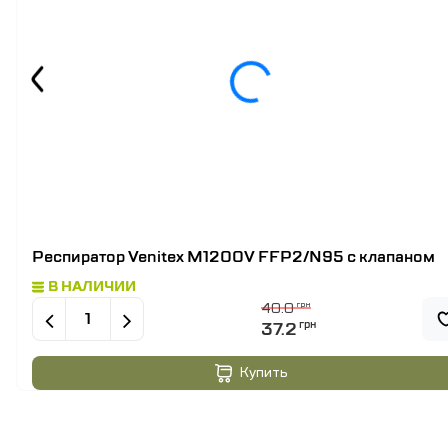
Респиратор Venitex M1200V FFP2/N95 с клапаном
В НАЛИЧИИ
40.0
грн
37.2
грн
Купить