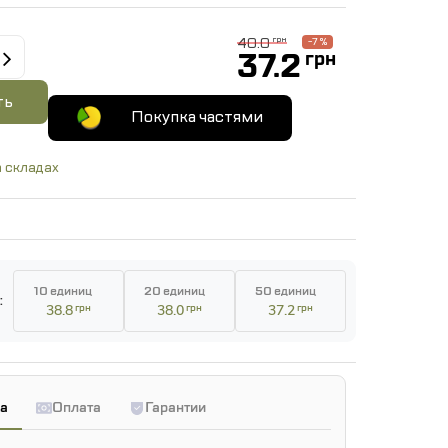
40.0
грн
-7 %
37.2
грн
ть
Покупка частями
 складах
10 единиц
20 единиц
50 единиц
:
38.8
грн
38.0
грн
37.2
грн
а
Оплата
Гарантии