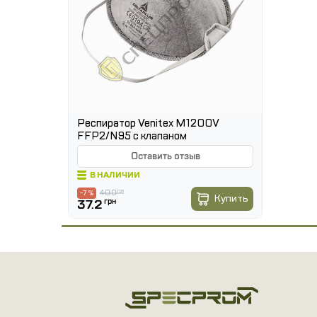
консультант відповість на всі ваші запитан
Респиратор Venitex M1200V
FFP2/N95 с клапаном
Оставить отзыв
В НАЛИЧИИ
40.0
грн
-7 %
Купить
37.2
грн