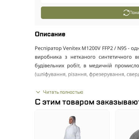
Пока
Описание
Респіратор Venitex M1200V FFP2 / N95 - о
виробника з нетканого синтетичного в
будівельних робіт, в медичній промислов
(шліфування, різання, фрезерування, свердлі
Читать полностью
Технічні характерис
С этим товаром заказываю
Напівмаска чашеобразной форми добре 
стійку до зім'яту внутрішню підкладку. 
теплого повітря всередині респіратора, 
підвищених температур і вологості.