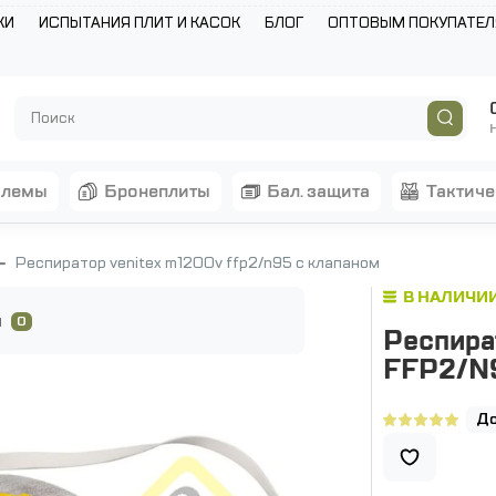
КИ
ИСПЫТАНИЯ ПЛИТ И КАСОК
БЛОГ
ОПТОВЫМ ПОКУПАТЕ
шлемы
бронеплиты
бал. защита
тактич
Респиратор venitex m1200v ffp2/n95 с клапаном
В НАЛИЧИ
ы
0
Респира
FFP2/N9
До