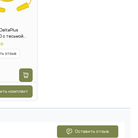
DeltaPlus
 с тесьмой
зовые
ть отзыв
ить комплект
Оставить отзыв