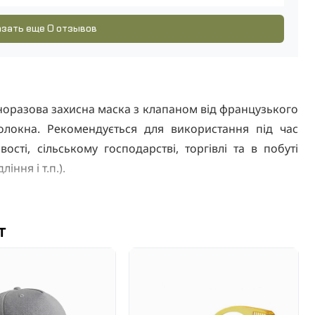
зать еще 0 отзывов
дноразова захисна маска з клапаном від французького
олокна. Рекомендується для використання під час
ості, сільському господарстві, торгівлі та в побуті
ння і т.п.).
тики респіратора Venitex M1200V
т
підлаштовується під будь-який розмір особи. Має
Наявність клапана видиху значно знижує концентрацію
забезпечуючи комфортні відчуття при роботі в умовах