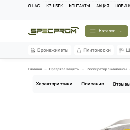
О НАС
КЭШБЕК
КОНТАКТЫ
АКЦИЯ
НОВИН
Каталог
бронежилеты
плитоноски
Главная
Средства защиты
Респиратор с клапаном
Характеристики
Описание
Отзыв