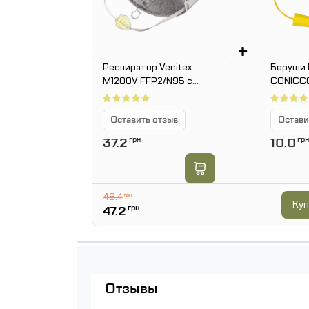
+
Респиратор Venitex
Беруши 
M1200V FFP2/N95 с
CONICCO
клапаном
многора
Оставить отзыв
Остави
37.2
грн
10.0
грн
48.4
грн
Куп
47.2
грн
Отзывы