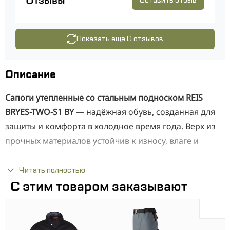
Отзывы
Оставить отзыв
Показать еще 0 отзывов
Описание
Сапоги утепленные со стальным подноском REIS
BRYES-TWO-S1 BY
— надёжная обувь, созданная для
защиты и комфорта в холодное время года. Верх из
прочных материалов устойчив к износу, влаге и
низким температурам, а утеплитель сохраняет тепло
даже при длительном пребывании на морозе.
Читать полностью
С этим товаром заказывают
Металлический подносок защищает стопу от ударов
и сдавливания, обеспечивая соответствие
требованиям безопасности. Подошва устойчива к