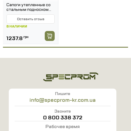
31
48
Сапоги утепленные со
31,5
49
стальным подноском
REIS BRYES-TWO-S1
32
50
BY
Оставить отзыв
32,5
51
В НАЛИЧИИ
33
52
1237.8
грн
Пишите
info@specprom-kr.com.ua
Звоните
0 800 338 372
Рабочее время