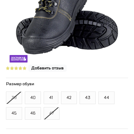
Добавить отзыв
Размер обуви
39
40
41
42
43
44
45
46
47