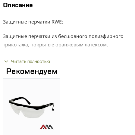
Описание
Защитные перчатки RWE:
Защитные перчатки из бесшовного полиэфирного
трикотажа, покрытые оранжевым латексом,
обработанные эластичной трикотажной резинкой.
Читать полностью
Преимущества:
Рекомендуем
Прочные
Гибке
Устойчивый к истиранию и разрыву
Идеально ложатся в руку
Обеспечивают большую маневренность
Латексное покрытие обеспечивает надежный
захват инструментов и снижает попадание грязи