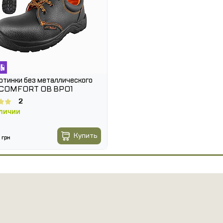
отинки без металлического
 COMFORT OB BPO1
2
АЛИЧИИ
Купить
1
грн