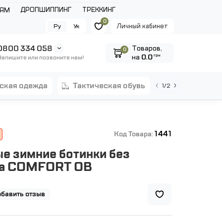
ДРОПШИППИНГ
ТРЕККИНГ
ЛЯМ
0
Личный кабинет
Ру
Ук
0800 334 058
Tоваров,
0
на
0.0
грн
Напишите или позвоните нам!
еская одежда
тактическая обувь
1/2
1441
Код Товара:
е зимние ботинки без
ка COMFORT OB
бавить отзыв