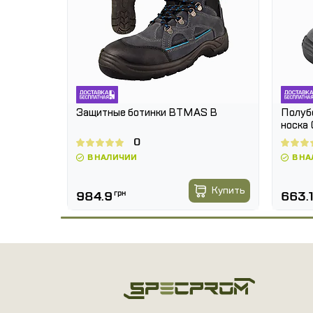
Амортизатор в области пятки
Категория защиты: 01 SRC
Размеры: 38 - 48
Сертификат CE; EN ISO 20347:2012
Защитные ботинки BTMAS B
Полуб
носка
0
В НАЛИЧИИ
В Н
Купить
984.9
грн
663.