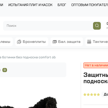
КИ
ИСПЫТАНИЯ ПЛИТ И КАСОК
БЛОГ
ОПТОВЫМ ПОКУПАТЕ
шлемы
бронеплиты
бал. защита
тактич
 ботинки без подноска comfort ob
Нет в наличии
ы
0
Защитны
поднос
До