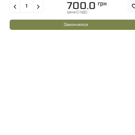
700.0
грн
Цена C НДС:
Закончился