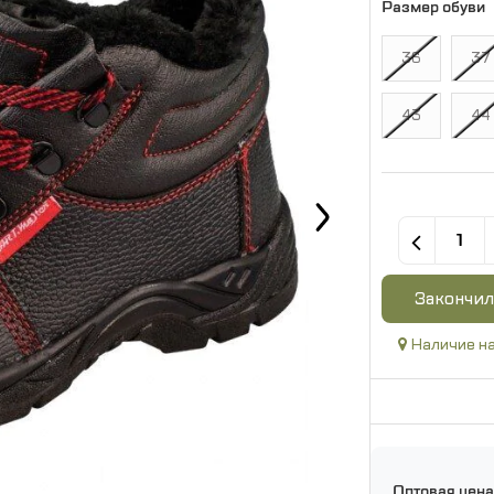
Размер обуви
36
37
43
44
Закончил
Наличие на
Оптовая цена