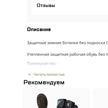
Отзывы
Описание
Защитные зимние ботинки без подноска
Утепленная защитная рабочая обувь без 
Преимущества:
Читать полностью
Высокий верх из натуральной тисне
Рекомендуем
Двухслойная подошва из полиуретан
Узел прямого впрыска
Устойчива к маслу, бензину и други
Противоскользящая