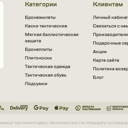
Категории
Клиентам
Бронежилеты
Личный кабине
Каски тактические
Связаться с на
Мягкая баллистическая
Производители
защита
Подарочные се
Бронеплиты
Акции
Плитоноски
Карта сайта
Тактическая одежда
Политика возв
Тактическая обувь
Блог
Подсумки
муніції, тактичного одягу, тактичного взуття, спецодягу та спецв