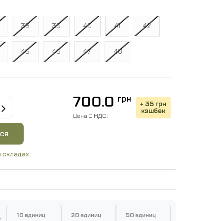
38
39
40
41
42
45
46
47
48
700.0
грн
+ 35 грн
кэшбек
Цена C НДС:
ся
 складах
10 единиц
20 единиц
50 единиц
: