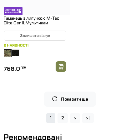
Гаманець з липучкою M-Tac
Elite Gen.II. Мультикам
Залишити відгук
В НАЯВНОСТІ
758.0
грн
Показати ще
1
2
>
>|
Рекомендовані