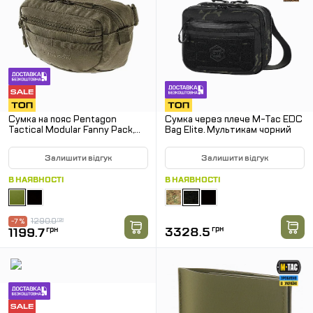
Сумка на пояс Pentagon
Сумка через плече M-Tac EDC
Tactical Modular Fanny Pack,
Bag Elite. Мультикам чорний
Олива
Залишити відгук
Залишити відгук
В НАЯВНОСТІ
В НАЯВНОСТІ
1290.0
грн
-7 %
3328.5
грн
1199.7
грн