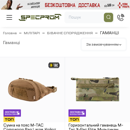
ГАМАНЦІ
Головна
МІЛІТАРІ
БІВАЧНЕ СПОРЯДЖЕННЯ
гаманці
За замовчуванням
Сумка на пояс M-TAC
Горизонтальний гаманець M-
Companion Bag Large. Койот
Tac X-Pac Elite. Мультикам