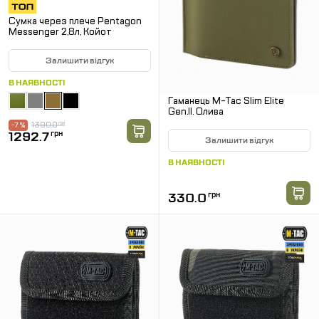
Сумка через плече Pentagon
Messenger 2,8л, Койот
Залишити відгук
В НАЯВНОСТІ
Гаманець M-Tac Slim Elite
Gen.II. Олива
1390.0
грн
-7 %
1292.7
грн
Залишити відгук
В НАЯВНОСТІ
330.0
грн