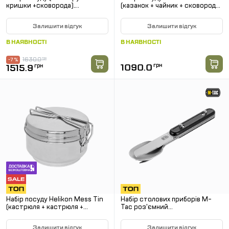
кришки +сковорода).
(казанок + чайник + сковорода
Naturehike NH15T203-G 3-4
+ прибори + стакани)
NH carbon
Залишити відгук
Залишити відгук
В НАЯВНОСТІ
В НАЯВНОСТІ
1630.0
грн
-7 %
1090.0
грн
1515.9
грн
Набір посуду Helikon Mess Tin
Набір столових приборів M-
(кастрюля + кастрюля +
Tac роз'ємний
сковорідка) із нержавіючої
(ложка+виделка+ніж). Чорний
сталі
Залишити відгук
Залишити відгук