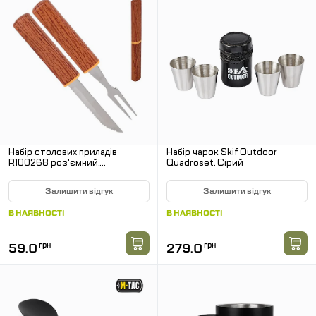
Набір столових приладів
Набір чарок Skif Outdoor
R100268 роз'ємний.
Quadroset. Сірий
Коричневий
Залишити відгук
Залишити відгук
В НАЯВНОСТІ
В НАЯВНОСТІ
59.0
грн
279.0
грн