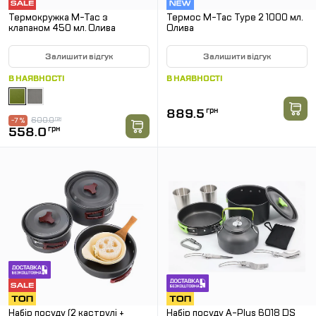
Термокружка M-Tac з
Термос M-Tac Type 2 1000 мл.
клапаном 450 мл. Олива
Олива
Залишити відгук
Залишити відгук
В НАЯВНОСТІ
В НАЯВНОСТІ
889.5
грн
600.0
грн
-7 %
558.0
грн
Набір посуду (2 каструлі +
Набір посуду A-Plus 6018 DS