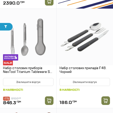
2390.0
грн
Набір столових приборів
Набір столових приладів F48.
NexTool Titanium Tableware Set
Чорний
з титану
Залишити відгук
Залишити відгук
В НАЯВНОСТІ
В НАЯВНОСТІ
910.0
грн
-7 %
186.0
грн
846.3
грн