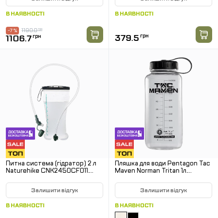
В НАЯВНОСТІ
В НАЯВНОСТІ
1190.0
грн
-7 %
379.5
грн
1106.7
грн
Питна система (гідратор) 2 л
Пляшка для води Pentagon Tac
Naturehike CNK2450CF011.
Maven Norman Tritan 1л.
Білий
Прозорий
Залишити відгук
Залишити відгук
В НАЯВНОСТІ
В НАЯВНОСТІ