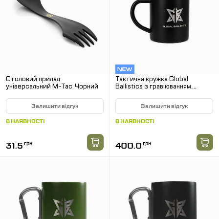
Столовий прилад
Тактична кружка Global
універсальний M-Tac. Чорний
Ballistics з гравіюванням.
Чорний
Залишити відгук
Залишити відгук
В НАЯВНОСТІ
В НАЯВНОСТІ
31.5
грн
400.0
грн