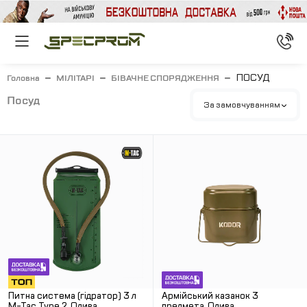
ПОСУД
Головна
МІЛІТАРІ
БІВАЧНЕ СПОРЯДЖЕННЯ
посуд
За замовчуванням
Питна система (гідратор) 3 л
Армійський казанок 3
M-Tac Type 2. Олива
предмета. Олива