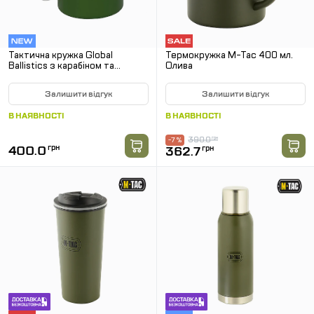
Тактична кружка Global
Термокружка M-Tac 400 мл.
Ballistics з карабіном та
Олива
кольоровим принтом. Олива
Залишити відгук
Залишити відгук
В НАЯВНОСТІ
В НАЯВНОСТІ
390.0
грн
-7 %
400.0
грн
362.7
грн