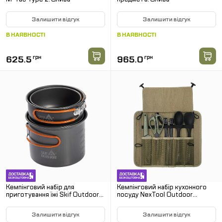
Залишити відгук
Залишити відгук
В НАЯВНОСТІ
В НАЯВНОСТІ
625.5
грн
965.0
грн
Кемпінговий набір для
Кемпінговий набір кухонного
приготування їжі Skif Outdoor
посуду NexTool Outdoor
Fuzz Pot II. Чорний
Cooking set, 6 предметів
Залишити відгук
Залишити відгук