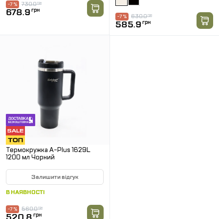
730.0
грн
-7 %
678.9
грн
630.0
грн
-7 %
585.9
грн
Термокружка A-Plus 1629L
1200 мл Чорний
Залишити відгук
В НАЯВНОСТІ
560.0
грн
-7 %
520.8
грн