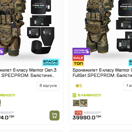
илет 6 класу Warmor Gen.3
Бронежилет 6 класу Warmor 
et SPECPROM. Балістичні
FullSet SPECPROM. Балісти
 1 класу. Мультикам
пакети 1 класу. Піксель (ММ
5
8 відгуків
7 в
АЯВНОСТІ
В НАЯВНОСТІ
1800.0
грн
43000.0
грн
-7 %
4.0
грн
39990.0
грн