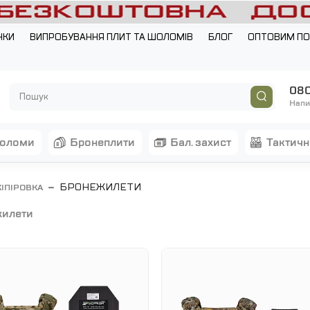
НКИ
ВИПРОБУВАННЯ ПЛИТ ТА ШОЛОМІВ
БЛОГ
ОПТОВИМ П
080
Напи
шоломи
бронеплити
бал. захист
тактич
БРОНЕЖИЛЕТИ
КІПІРОВКА
жилети