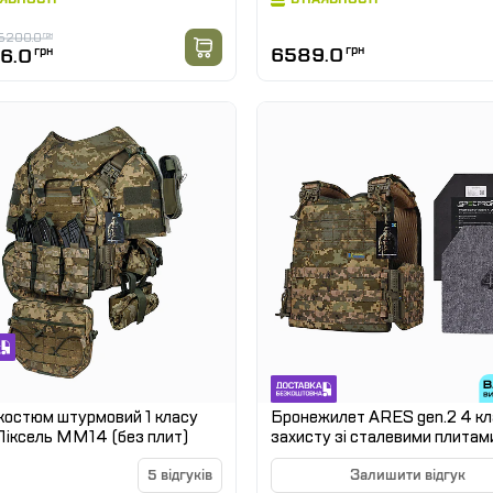
5200.0
грн
6589.0
грн
6.0
грн
костюм штурмовий 1 класу
Бронежилет ARES gen.2 4 кл
іксель ММ14 (без плит)
захисту зі сталевими плитам
швидким скиданням. Піксель
5 відгуків
Залишити відгук