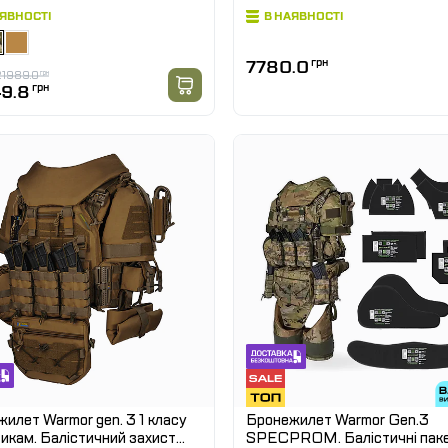
АЯВНОСТІ
В НАЯВНОСТІ
7780.0
грн
1989.0
грн
9.8
грн
илет Warmor gen. 3 1 класу
Бронежилет Warmor Gen.3
кам. Балістичний захист
SPECPROM. Балістичні паке