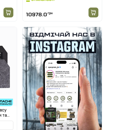
10978.0
грн
асу
и та