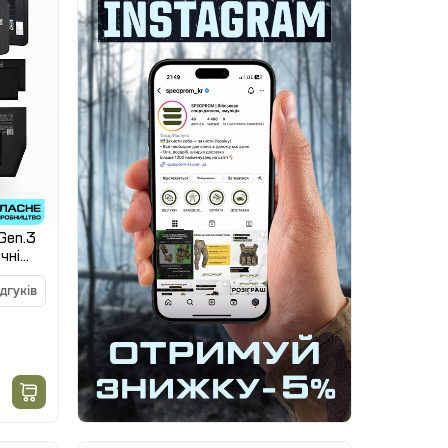
Gen.3
чні
14)
ідгуків