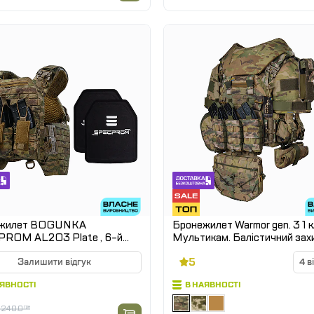
ежилет BOGUNKA
Бронежилет Warmor gen. 3 1 
 AL2O3 Plate , 6-й
Мультикам. Балістичний зах
 Мультикам
бічних ділянок, паху, плечей та
5
Залишити відгук
Без плит.
4 в
АЯВНОСТІ
В НАЯВНОСТІ
9240.0
грн