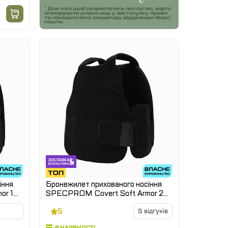
іння
Бронежилет прихованого носіння
or 1
SPECPROM Covert Soft Armor 2
клас захисту
5
5 відгуків
В НАЯВНОСТІ