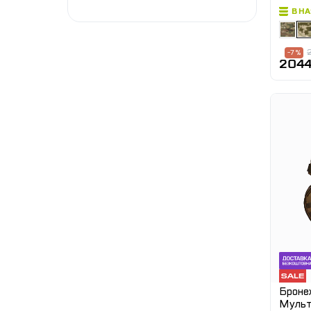
В Н
2
-7 %
2044
Бронеж
Мульти