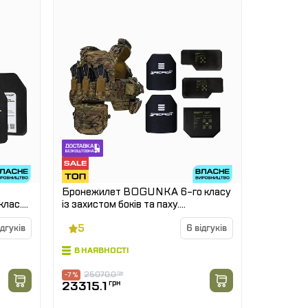
Бронежилет BOGUNKA 6-го класу
клас.
із захистом боків та паху.
Мультикам. Вага 8 кг.
5
ідгуків
6 відгуків
В НАЯВНОСТІ
25070.0
грн
-7 %
23315.1
грн