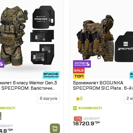
илет 6 класу Warmor Gen.3
Бронежилет BOGUNKA
et SPECPROM. Балістичні
SPECPROM SIC Plate , 6-й 
 2 класу. Піксель (ММ14)
Мультикам
5
6 відгуків
2 в
АЯВНОСТІ
В НАЯВНОСТІ
20130.0
грн
-7 %
18720.9
грн
1360.0
грн
4.8
грн