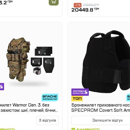
3.2
грн
21989.0
грн
-7 %
20449.8
грн
илет Warmor Gen. 3. без
Бронежилет прихованого нос
 захистом: шиї, плечей, бічних
SPECPROM Covert Soft Arm
й (камербандів), наплічника,
клас захисту
а, пояса РПС, стегон ніг
3 відгуків
Залишити відгук
АЯВНОСТІ
В НАЯВНОСТІ