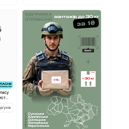
класу
ист
 шиї.
ідгуків