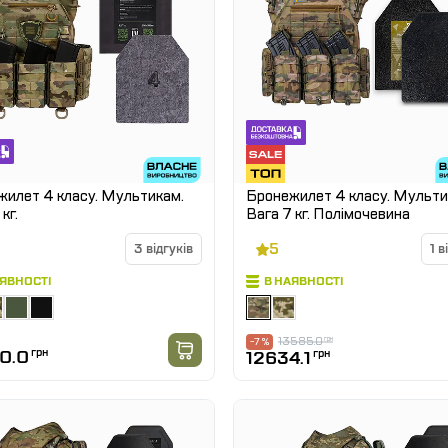
илет 4 класу. Мультикам.
Бронежилет 4 класу. Мульти
кг.
Вага 7 кг. Полімочевина
5
3 відгуків
1 в
АЯВНОСТІ
В НАЯВНОСТІ
13585.0
грн
-7 %
0.0
грн
12634.1
грн