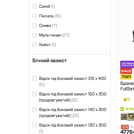
Синій
(1)
Піксель
(15)
Олива
(7)
Мультикам
(27)
Койот
(1)
Бічний захист
Відсік під боковий захист 210 х 400
Бронеж
(5)
FullS
пакети
Відсік під боковий захист 150 х 300
5
(продовгуватий)
(12)
В Н
Відсік під боковий захист 140 х 300
(продовгуватий)
(22)
Відсік під боковий захист 130 х 300
5
-7 %
4776
(1)