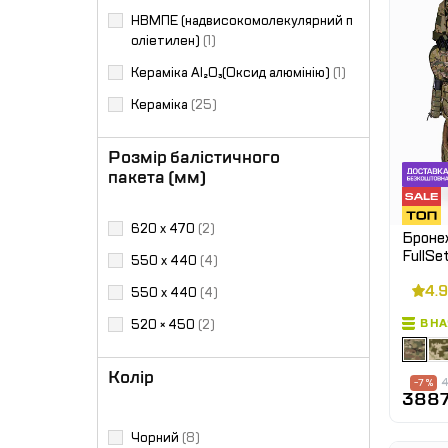
НВМПЕ (надвисокомолекулярний п
оліетилен)
(1)
Кераміка Al₂O₃(Оксид алюмінію)
(1)
Кераміка
(25)
Розмір балістичного
пакета (мм)
620 х 470
(2)
Бронеж
FullS
550 х 440
(4)
пакети
4.9
550 x 440
(4)
В Н
520 × 450
(2)
Колір
4
-7 %
3887
Чорний
(8)