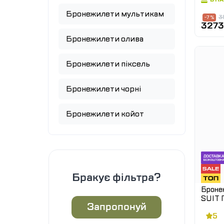
Бронежилети мультикам
3
-7 %
3273
Бронежилети олива
Бронежилети піксель
Бронежилети чорні
Бронежилети койот
Бракує фільтра?
Броне
SUIT П
Запропонуй
5