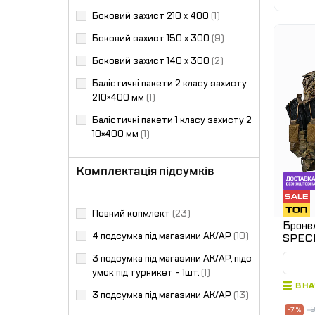
Боковий захист 210 х 400
(1)
Боковий захист 150 х 300
(9)
Боковий захист 140 х 300
(2)
Балістичні пакети 2 класу захисту
210×400 мм
(1)
Балістичні пакети 1 класу захисту 2
10×400 мм
(1)
Комплектація підсумків
Повний копмлект
(23)
Брон
4 подсумка під магазини АК/АР
(10)
SPECPROM
клас.
3 подсумка під магазини АК/АР, підс
умок під турникет - 1шт.
(1)
В Н
3 подсумка під магазини АК/АР
(13)
1
-7 %