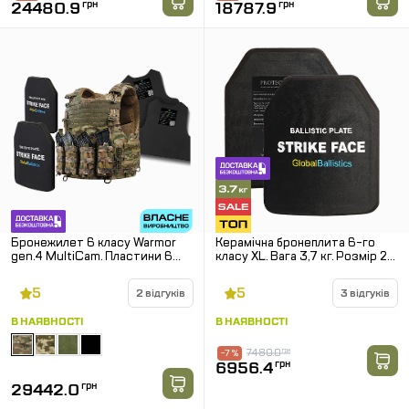
24480.9
грн
18787.9
грн
Бронежилет 6 класу Warmor
Керамічна бронеплита 6-го
gen.4 MultiCam. Пластини 6
класу XL. Вага 3,7 кг. Розмір 27
класу. М'який захист 1 класу.
на 34 см.
Вага 11,7 кг.
5
5
2 відгуків
3 відгуків
В НАЯВНОСТІ
В НАЯВНОСТІ
7480.0
грн
-7 %
6956.4
грн
29442.0
грн