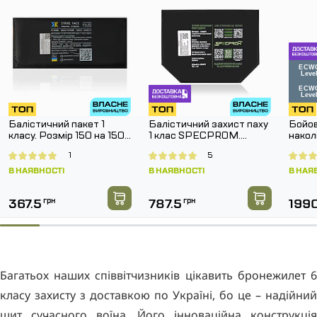
Балістичний пакет 1
Балістичний захист паху
Бойов
класу. Розмір 150 на 150
1 клас SPECPROM.
нако
мм.
Розмір 160 на 200 мм
G3 Co
1
5
Муль
В НАЯВНОСТІ
В НАЯВНОСТІ
В НАЯ
367.5
грн
787.5
грн
199
Багатьох наших співвітчизників цікавить бронежилет 6
класу захисту з доставкою по Україні, бо це – надійний
щит сучасного воїна. Його інноваційна конструкція