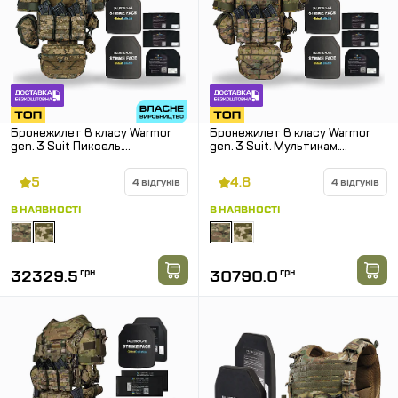
Бронежилет 6 класу Warmor
Бронежилет 6 класу Warmor
gen. 3 Suit Пиксель.
gen. 3 Suit. Мультикам.
Балістичний захист боків, паху,
Балістичний захист боків, паху,
плечей і шиї
плечей і шиї.
5
4.8
4 відгуків
4 відгуків
В НАЯВНОСТІ
В НАЯВНОСТІ
32329.5
грн
30790.0
грн