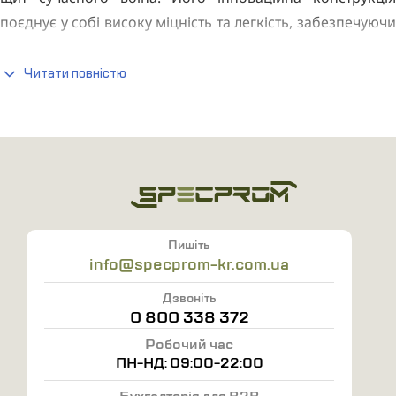
поєднує у собі високу міцність та легкість, забезпечуючи
неперевершений захист. Ці жилети виготовлені зі
спеціальних композитних матеріалів, які поглинають та
Читати повністю
розсіюють енергію куль і уламків, мінімізуючи ризик
травм. Вони захищають від різних типів стрілецької
зброї, включаючи пістолети, автомати і гвинтівки. Такі
вироби є незамінним атрибутом для силових структур,
які забезпечують безпеку в ситуаціях, де кожна секунда
має значення.
Пишіть
Чому багато хто прагне замовити бронежилет 6 класу
info@specprom-kr.com.ua
захисту
Дзвоніть
0 800 338 372
Вони пропонують низку значних переваг. Ось деякі з
Робочий час
них:
ПН-НД: 09:00-22:00
Високий рівень безпеки. Мають високий рівень