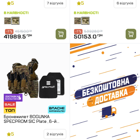
Піксель (ММ14)
Піксель (ММ14)
5
5
7 відгуків
6 відгуків
В НАЯВНОСТІ
В НАЯВНОСТІ
45150.0
грн
53928.0
грн
-7 %
-7 %
41989.5
грн
50153.0
грн
Бронежилет BOGUNKA
SPECPROM SIC Plate , 6-й
клас. Мультикам
5
2 відгуків