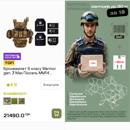
Бронежилет 6 класу Warmor
gen. 3 Max Піксель ММ14.
Балістичний захист боків і паху
4.9
9 відгуків
В НАЯВНОСТІ
21490.0
грн