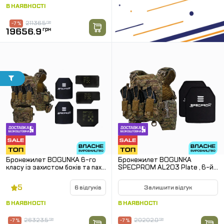
В НАЯВНОСТІ
21136.5
грн
-7 %
19656.9
грн
Бронежилет BOGUNKA 6-го
Бронежилет BOGUNKA
класу із захистом боків та паху.
SPECPROM AL2O3 Plate , 6-й
Мультикам. Вага 8 кг.
клас. Мультикам
5
6 відгуків
Залишити відгук
В НАЯВНОСТІ
В НАЯВНОСТІ
26323.5
грн
20202.0
грн
-7 %
-7 %