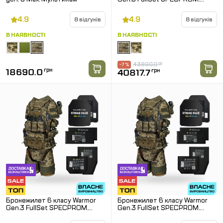
Балістичні пакети 1 класу.
Мультикам
4.9
4.9
8 відгуків
8 відгуків
В НАЯВНОСТІ
В НАЯВНОСТІ
43890.0
грн
-7 %
18690.0
грн
40817.7
грн
Бронежилет 6 класу Warmor
Бронежилет 6 класу Warmor
Gen.3 FullSet SPECPROM.
Gen.3 FullSet SPECPROM.
Балістичні пакети 1 класу.
Балістичні пакети 2 класу.