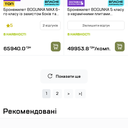
Бронежилет BOGUNKA MAX 6-
Бронежилет BOGUNKA 5 класу
го класу із захистом боків та
з керамічними плитами
паху. Мультикам.
Combatant. Мультикам
5
2 відгуків
Залишити відгук
В НАЯВНОСТІ
В НАЯВНОСТІ
65940.0
грн
49953.8
грн
/
комп.
Показати ще
1
2
>
>|
Рекомендовані