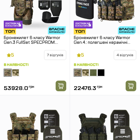
Бронежилет 6 класу Warmor
Бронежилет 6 класу Warmor
Gen.3 FullSet SPECPROM.
Gen.4.: полегшені керамічні
Балістичні пакети 2 класу.
пластини + плитоноска gen.4 з
Мультикам
4 підсумками АК
5
5
7 відгуків
4 відгуків
В НАЯВНОСТІ
В НАЯВНОСТІ
53928.0
грн
22476.3
грн