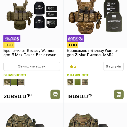
Бронежилет 6 класу Warmor
Бронежилет 6 класу Warmor
gen. 3 Max. Олива. Балістичний
gen. 3 Max. Пиксель ММ14
захист боків і паху.
5
Залишити відгук
6 відгуків
В НАЯВНОСТІ
В НАЯВНОСТІ
20890.0
грн
18690.0
грн