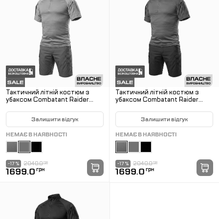
Тактичний літній костюм з
Тактичний літній костюм з
убаксом Combatant Raider
убаксом Combatant Raider
Core короткий рукав та
Core короткий рукав та
шортами Rip-Stop PolyCotton
шортами Rip-Stop PolyCotton
Залишити відгук
Залишити відгук
SPECPROM. Койот
SPECPROM. Олива
НЕМАЄ В НАЯВНОСТІ
НЕМАЄ В НАЯВНОСТІ
2040.0
грн
2040.0
грн
-17 %
-17 %
1699.0
грн
1699.0
грн