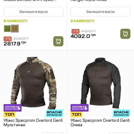
Койот
Залишити відгук
Залишити відгук
В НАЯВНОСТІ
В НАЯВНОСТІ
4400.0
грн
-7 %
4092.0
грн
3030.0
грн
-7 %
2817.9
грн
Убакс Specprom Overlord GenII.
Убакс Specprom Overlord GenII.
Мультикам
Олива