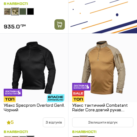
В НАЯВНОСТІ
935.0
грн
Убакс Specprom Overlord GenII.
Убакс тактичний Combatant
Чорний
Raider Core довгий рукав.
Койот
5
3 відгуків
Залишити відгук
В НАЯВНОСТІ
В НАЯВНОСТІ