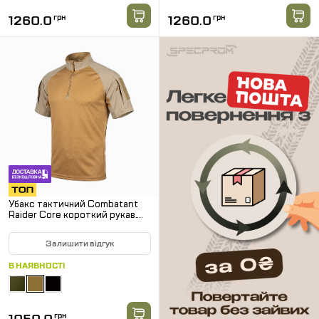
1260.0
грн
1260.0
грн
Убакс тактичний Combatant
Raider Core короткий рукав.
Койот
Залишити відгук
В НАЯВНОСТІ
грн