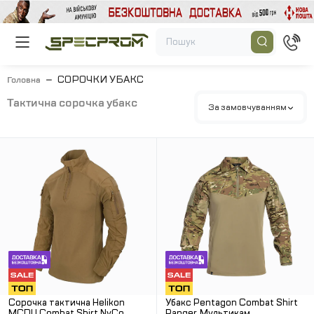
СОРОЧКИ УБАКС
Головна
тактична сорочка убакс
За замовчуванням
Сорочка тактична Helikon
Убакс Pentagon Combat Shirt
MCDU Combat Shirt NyCo.
Ranger. Мультикам