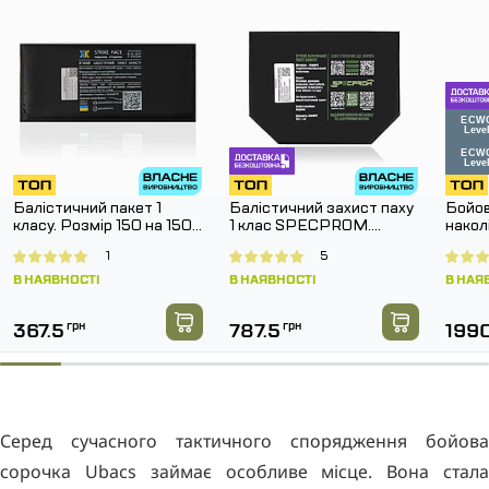
Балістичний пакет 1
Балістичний захист паху
Бойов
класу. Розмір 150 на 150
1 клас SPECPROM.
нако
мм.
Розмір 160 на 200 мм
G3 Co
1
5
Муль
В НАЯВНОСТІ
В НАЯВНОСТІ
В НАЯ
367.5
грн
787.5
грн
199
Серед сучасного тактичного спорядження бойова
сорочка Ubacs займає особливе місце. Вона стала