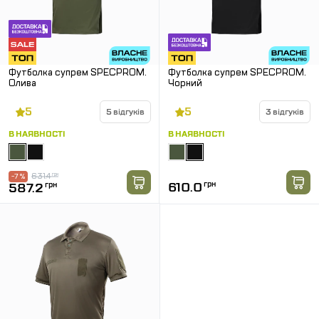
Футболка супрем SPECPROM.
Футболка супрем SPECPROM.
Олива
Чорний
5
5
5 відгуків
3 відгуків
В НАЯВНОСТІ
В НАЯВНОСТІ
631.4
грн
-7 %
610.0
грн
587.2
грн