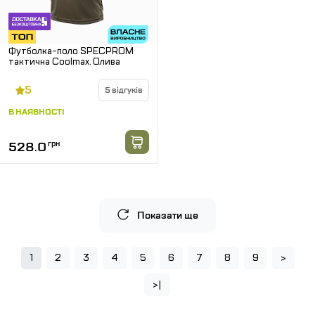
Футболка-поло SPECPROM
тактична Coolmax. Олива
5
5 відгуків
В НАЯВНОСТІ
528.0
грн
Показати ще
1
2
3
4
5
6
7
8
9
>
>|