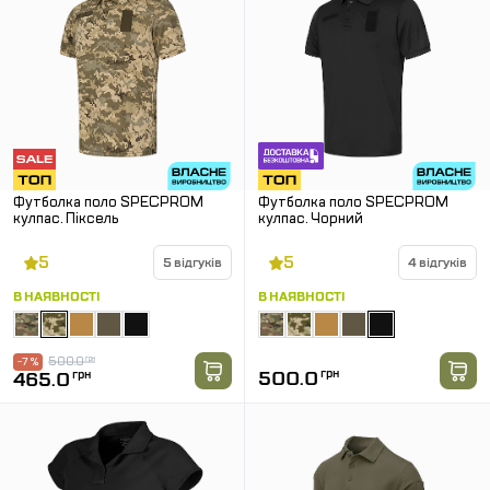
Футболка поло SPECPROM
Футболка поло SPECPROM
кулпас. Піксель
кулпас. Чорний
5
5
5 відгуків
4 відгуків
В НАЯВНОСТІ
В НАЯВНОСТІ
500.0
грн
-7 %
500.0
грн
465.0
грн