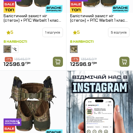
Балістичний захист ніг
Балістичний захист ніг
(стегон) + РПС Warbelt 1 клас
(стегон) + РПС Warbelt 1 клас
SPECPROM. Мультикам.
SPECPROM. Піксель. Розмір: L
Розмір: L
5
5
1 відгуків
5 відгуків
В НАЯВНОСТІ
В НАЯВНОСТІ
13545.0
грн
13545.0
грн
-7 %
-7 %
12596.9
грн
12596.9
грн