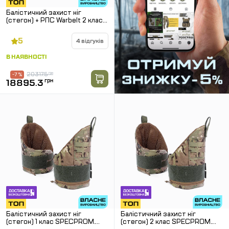
Балістичний захист ніг
(стегон) + РПС Warbelt 2 клас
SPECPROM. Мультикам.
Розмір: L
5
4 відгуків
В НАЯВНОСТІ
20317.5
грн
-7 %
18895.3
грн
Балістичний захист ніг
Балістичний захист ніг
(стегон) 1 клас SPECPROM.
(стегон) 2 клас SPECPROM.