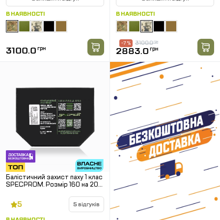
В НАЯВНОСТІ
В НАЯВНОСТІ
3100.0
грн
-7 %
3100.0
грн
2883.0
грн
Балістичний захист паху 1 клас
SPECPROM. Розмір 160 на 200
мм
5
5 відгуків
В НАЯВНОСТІ