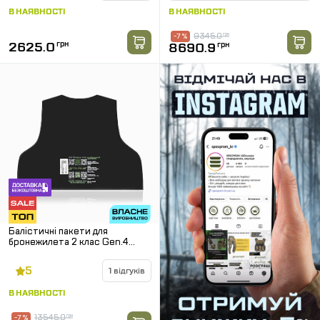
В НАЯВНОСТІ
В НАЯВНОСТІ
9345.0
грн
-7 %
2625.0
грн
8690.9
грн
Балістичні пакети для
бронежилета 2 клас Gen.4
SPECPROM. Розмір: 550 × 440
мм
5
1 відгуків
В НАЯВНОСТІ
13545.0
грн
-7 %