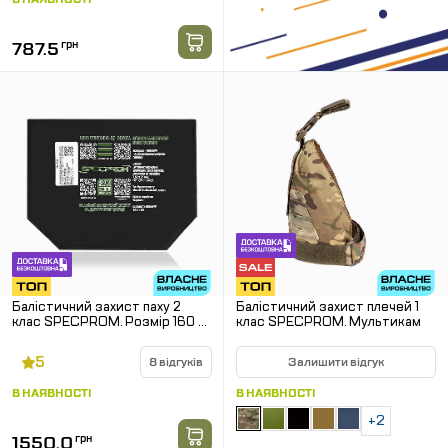
787.5
грн
Балістичний захист паху 2
Балістичний захист плечей 1
клас SPECPROM. Розмір 160 на
клас SPECPROM. Мультикам
200 мм
5
8 відгуків
Залишити відгук
В НАЯВНОСТІ
В НАЯВНОСТІ
+2
1550.0
грн