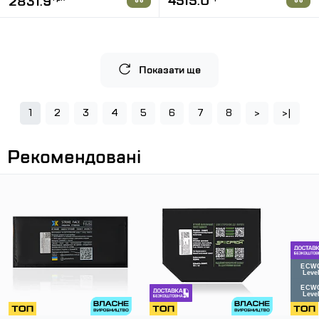
4515.0
2831.9
Показати ще
1
2
3
4
5
6
7
8
>
>|
Рекомендовані