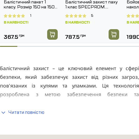
Балістичний пакет 1
Балістичний захист паху
Бойов
класу. Розмір 150 на 150
1 клас SPECPROM.
нако
мм.
Розмір 160 на 200 мм
G3 Co
1
5
Муль
В НАЯВНОСТІ
В НАЯВНОСТІ
В НАЯ
367.5
грн
787.5
грн
199
Балістичний захист – це ключовий елемент у сфері
безпеки, який забезпечує захист від різних загроз,
пов'язаних із кулями та уламками. Ця технологія
розроблена з метою забезпечення безпеки та
збереження життів людей у небезпечних ситуаціях.
Основний принцип цієї амуніції полягає у здатності
Читати повністю
матеріалів і конструкцій поглинати та розсіювати
кінетичну енергію, створювану під час попадання різних
елементів, у тому числі бойових. Пластини, що