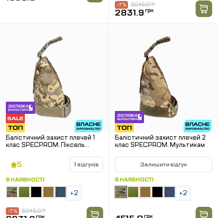
3045.0
грн
-7 %
2831.9
грн
Балістичний захист плечей 1
Балістичний захист плечей 2
клас SPECPROM. Піксель
клас SPECPROM. Мультикам
ММ14
5
1 відгуків
Залишити відгук
В НАЯВНОСТІ
В НАЯВНОСТІ
+2
+2
3045.0
грн
-7 %
грн
грн