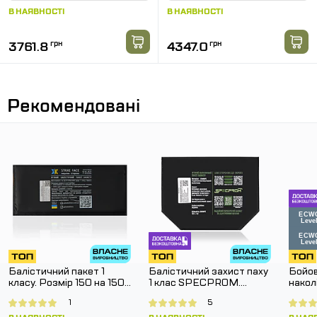
В НАЯВНОСТІ
В НАЯВНОСТІ
3761.8
грн
4347.0
грн
Рекомендовані
Балістичний пакет 1
Балістичний захист паху
Бойов
класу. Розмір 150 на 150
1 клас SPECPROM.
нако
мм.
Розмір 160 на 200 мм
G3 Co
1
5
Муль