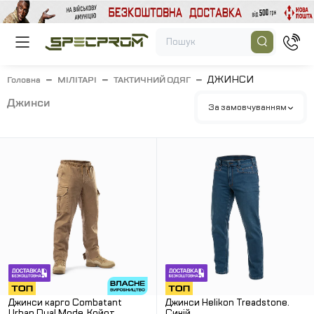
ДЖИНСИ
Головна
МІЛІТАРІ
ТАКТИЧНИЙ ОДЯГ
джинси
За замовчуванням
Джинси карго Combatant
Джинси Helikon Treadstone.
Urban Dual Mode. Койот
Синій