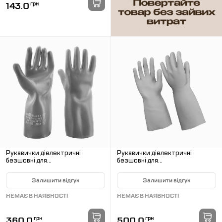
143.0
грн
Рукавички діелектричні
Рукавички діелектричні
безшовні для
безшовні для
електроустановок до 1000 В
електроустановок до 7500 В
(Клас 0)
(1 Клас)
Залишити відгук
Залишити відгук
НЕМАЄ В НАЯВНОСТІ
НЕМАЄ В НАЯВНОСТІ
360.0
грн
500.0
грн