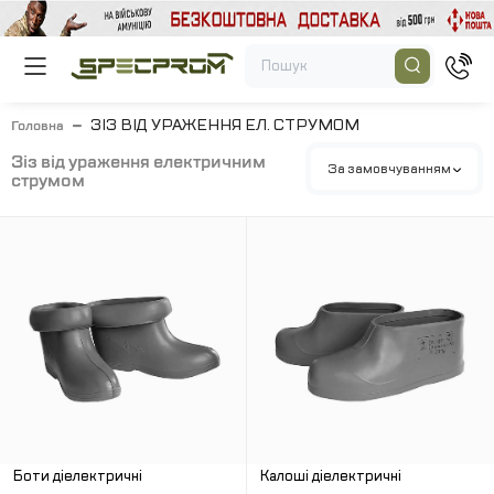
ЗІЗ ВІД УРАЖЕННЯ ЕЛ. СТРУМОМ
Головна
зіз від ураження електричним
За замовчуванням
струмом
Боти діелектричні
Калоші діелектричні