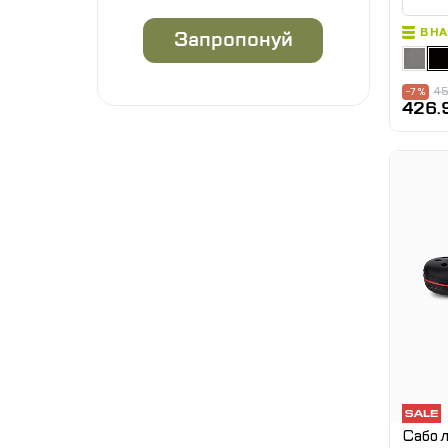
В Н
Запропонуй
45
-7 %
426.
Сабо л