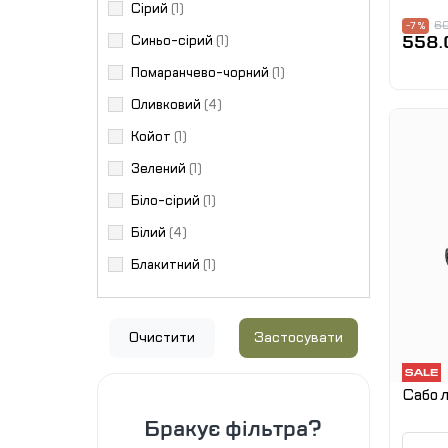
Сірий
(1)
60
-7 %
558.
Синьо-сірий
(1)
Помаранчево-чорний
(1)
Оливковий
(4)
Койот
(1)
Зелений
(1)
Біло-сірий
(1)
Білий
(4)
Блакитний
(1)
Очистити
Застосувати
Сабо л
Бракує фільтра?