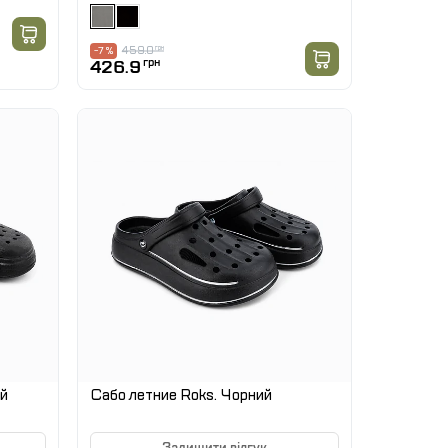
459.0
грн
-7 %
426.9
грн
ий
Сабо летние Roks. Чорний
Залишити відгук