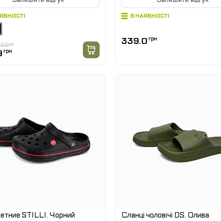
АЯВНОСТІ
В НАЯВНОСТІ
339.0
грн
9.0
грн
9
грн
етние STILLI. Чорний
Сланці чоловічі DS. Олива