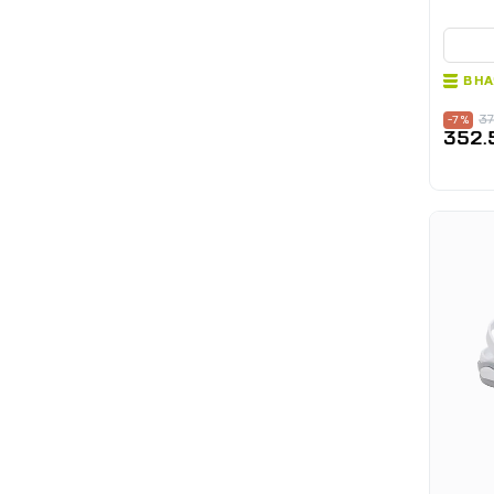
В Н
37
-7 %
352.