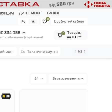
ДРОПШИПІНГ
ТРЕКІНГ
ОКУПЦЯМ
0
Особистий кабінет
Ру
Ук
0 334 058
Tоварів,
0
на
0.0
грн
шіть, або зателефонуйте нам!
ний одяг
тактичне взуття
1/2
24
За замовчуванням