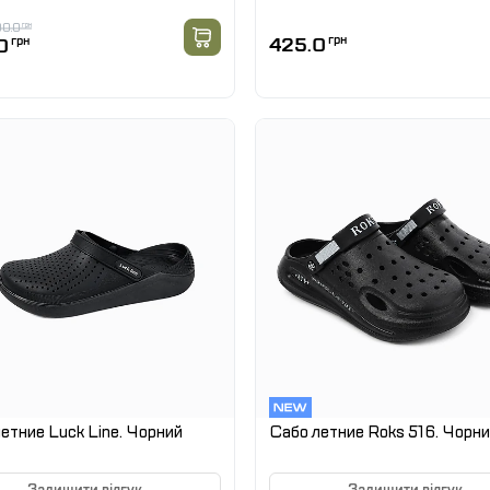
0.0
грн
425.0
грн
0
грн
етние Luck Line. Чорний
Сабо летние Roks 516. Чорн
Залишити відгук
Залишити відгук