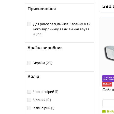
596.
Призначення
Для риболовлі, пікніків, басейну, літн
ього відпочинку та як змінне взутт
я
(23)
Країна виробник
Україна
(25)
Колір
Сабо ж
Чорно-сірий
(1)
Чорний
(9)
Хакі-сірий
(1)
В Н