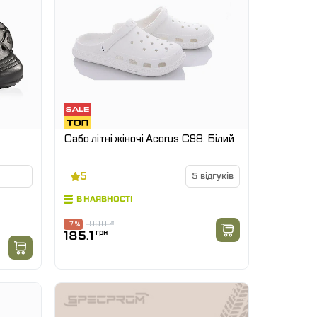
Сабо літні жіночі Acorus C98. Білий
5
5 відгуків
В НАЯВНОСТІ
199.0
грн
-7 %
185.1
грн