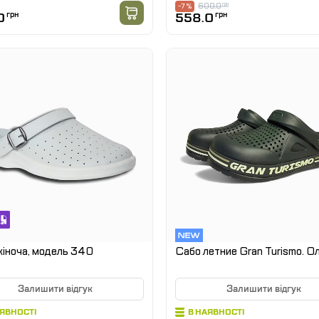
600.0
грн
-7 %
0
грн
558.0
грн
іноча, модель 340
Сабо летние Gran Turismo. О
Залишити відгук
Залишити відгук
АЯВНОСТІ
В НАЯВНОСТІ