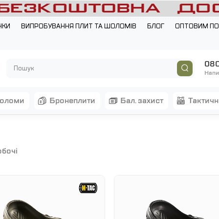
НКИ
ВИПРОБУВАННЯ ПЛИТ ТА ШОЛОМІВ
БЛОГ
ОПТОВИМ П
080
Напи
шоломи
бронеплити
бал. захист
тактич
обочі