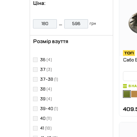
Ціна:
грн
Розмір взуття
Сабо 
36
(4)
37
(3)
37-38
(1)
В Н
38
(4)
39
(4)
409.
39-40
(1)
40
(11)
41
(18)