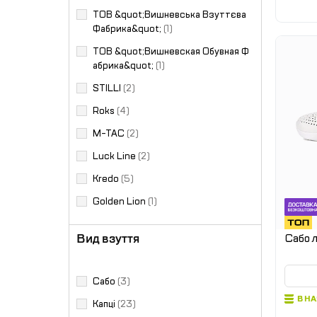
ТОВ &quot;Вишневська Взуттєва
Фабрика&quot;
(1)
ТОВ &quot;Вишневская Обувная Ф
абрика&quot;
(1)
STILLI
(2)
Roks
(4)
M-TAC
(2)
Luck Line
(2)
Kredo
(5)
Golden Lion
(1)
Вид взуття
Сабо л
Сабо
(3)
В Н
Капці
(23)