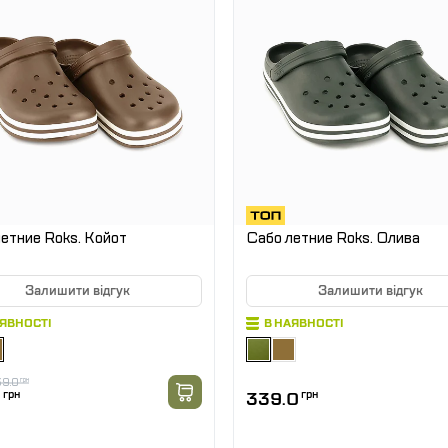
етние Roks. Койот
Сабо летние Roks. Олива
Залишити відгук
Залишити відгук
АЯВНОСТІ
В НАЯВНОСТІ
9.0
грн
339.0
грн
3
грн