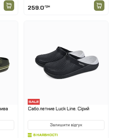
259.0
грн
лива
Сабо летние Luck Line. Сірий
Залишити відгук
В НАЯВНОСТІ