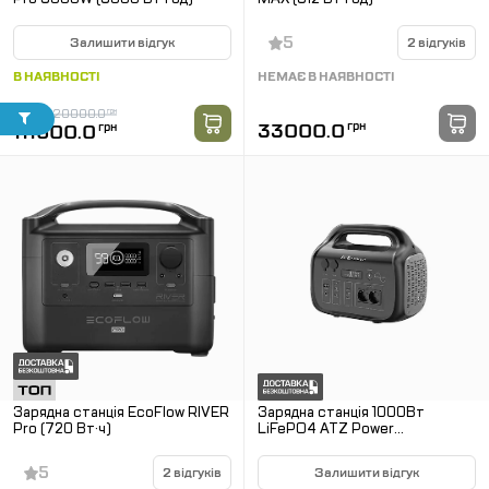
5
Залишити відгук
2 відгуків
В НАЯВНОСТІ
НЕМАЄ В НАЯВНОСТІ
120000.0
грн
-7 %
33000.0
грн
111600.0
грн
Зарядна станція EcoFlow RIVER
Зарядна станція 1000Вт
Pro (720 Вт·ч)
LiFePO4 ATZ Power
Портативна
5
2 відгуків
Залишити відгук