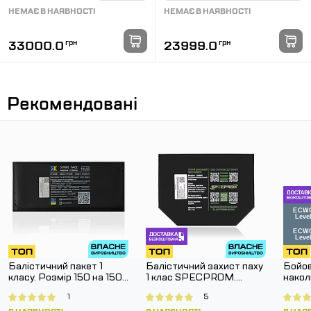
НЕМАЄ В НАЯВНОСТІ
НЕМАЄ В НАЯВНОСТІ
33000.0
грн
23999.0
грн
Рекомендовані
Балістичний пакет 1
Балістичний захист паху
Бойов
класу. Розмір 150 на 150
1 клас SPECPROM.
нако
мм.
Розмір 160 на 200 мм
G3 Co
1
5
Муль