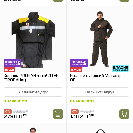
Костюм PROBAN літній ДТЕК
Костюм суконний Металурга
(ПРОБАН®)
ОП
Залишити відгук
Залишити відгук
В НАЯВНОСТІ
В НАЯВНОСТІ
3000.0
грн
1400.0
грн
-7 %
-7 %
2790.0
грн
1302.0
грн