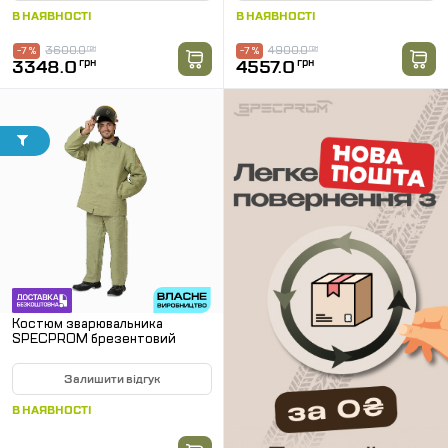
В НАЯВНОСТІ
В НАЯВНОСТІ
3600.0
грн
4900.0
грн
-7 %
-7 %
3348.0
грн
4557.0
грн
Костюм зварювальника
SPECPROM брезентовий
Залишити відгук
В НАЯВНОСТІ