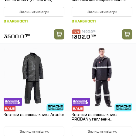
Залишити відгук
Залишити відгук
В НАЯВНОСТІ
В НАЯВНОСТІ
1400.0
грн
-7 %
3500.0
грн
1302.0
грн
Костюм зварювальника Arcelor
Костюм зварювальника
PROBAN утеплений
(ПРОБАН®)
Залишити відгук
Залишити відгук