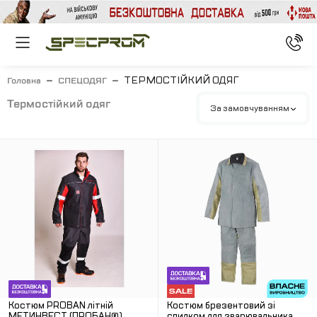
ТЕРМОСТІЙКИЙ ОДЯГ
Головна
СПЕЦОДЯГ
термостійкий одяг
За замовчуванням
Костюм PROBAN літній
Костюм брезентовий зі
МЕТИНВЕСТ (ПРОБАН®)
спилком для зварювальника