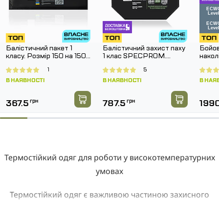
Балістичний пакет 1
Балістичний захист паху
Бойов
класу. Розмір 150 на 150
1 клас SPECPROM.
нако
мм.
Розмір 160 на 200 мм
G3 Co
1
5
Муль
В НАЯВНОСТІ
В НАЯВНОСТІ
В НАЯ
367.5
грн
787.5
грн
199
Термостійкий одяг для роботи у високотемпературних
умовах
Термостійкий одяг є важливою частиною захисного
спорядження для працівників, які працюють у