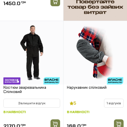
1450.0
грн
Костюм зварювальника
Нарукавник спілковий
Спілковий
5
Залишити відгук
1 відгуків
В НАЯВНОСТІ
В НАЯВНОСТІ
2170.0
грн
168.0
грн