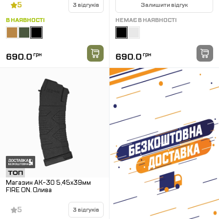
5
3 відгуків
Залишити відгук
В НАЯВНОСТІ
НЕМАЄ В НАЯВНОСТІ
690.0
грн
690.0
грн
Магазин АК-30 5,45х39мм
FIRE ON. Олива
5
3 відгуків