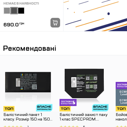
НЕМАЄ В НАЯВНОСТІ
690.0
грн
Рекомендовані
Балістичний пакет 1
Балістичний захист паху
Бойов
класу. Розмір 150 на 150
1 клас SPECPROM.
нако
мм.
Розмір 160 на 200 мм
G3 Co