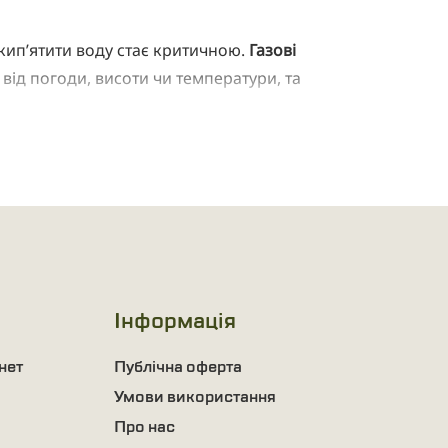
закип’ятити воду стає критичною.
Газові
від погоди, висоти чи температури, та
тувальників, волонтерів і тих, хто живе в
о і нерви, коли довкола вітер, дощ або сніг.
ається миттєво — варто лише відкрити клапан і
ігріву води, розморожування продуктів або
Інформація
ну ефективність тепловіддачі. Це означає —
нет
Публічна оферта
Умови використання
Про нас