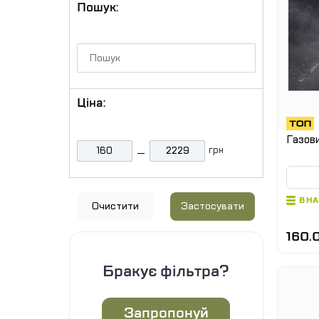
Пошук:
Ціна:
Газови
грн
В Н
Очистити
Застосувати
160.
Бракує фільтра?
Запропонуй