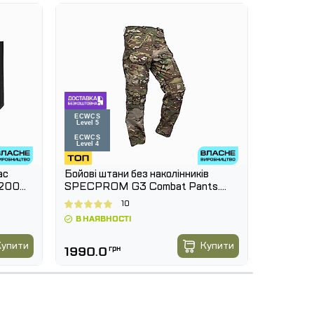
ас
Бойові штани без наколінників
Куртка т
 200
SPECPROM G3 Combat Pants.
Multicam
Мультикам
10
В НАЯВНОСТІ
В НАЯВ
220
-25 %
упити
Купити
1990.0
грн
1650.0