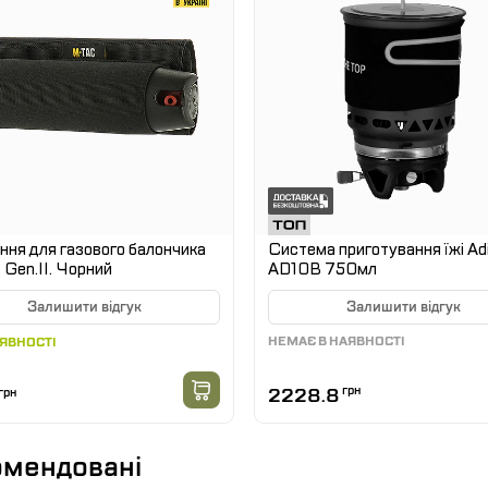
ння для газового балончика
Система приготування їжі Ad
Gen.II. Чорний
AD10B 750мл
Залишити відгук
Залишити відгук
НЕМАЄ В НАЯВНОСТІ
АЯВНОСТІ
2228.8
грн
грн
мендовані