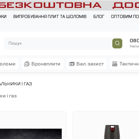
НКИ
ВИПРОБУВАННЯ ПЛИТ ТА ШОЛОМІВ
БЛОГ
ОПТОВИМ П
080
Напи
шоломи
бронеплити
бал. захист
тактич
АЛЬНИКИ І ГАЗ
ки і газ