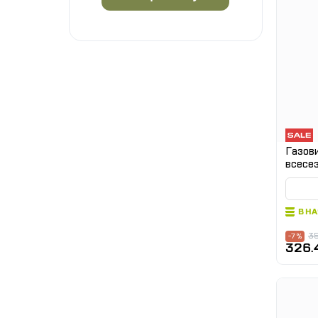
Газов
всесе
В Н
35
-7 %
326.