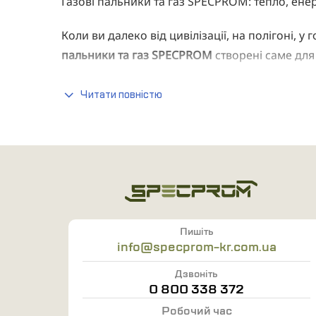
Газові пальники та газ SPECPROM: тепло, ене
Коли ви далеко від цивілізації, на полігоні, 
пальники та газ SPECPROM
створені саме для
дозволяють готувати в будь-яких умовах. Таке
ритмі пригод.
Читати повністю
Навіщо потрібен газовий пальник у польових
Польовий пальник — це компактна альтернатив
На відміну від традиційного багаття, газовий
підпалити.
Залежно від ситуації, газові пальники SPECP
Пишіть
навіть обігріву намету. Вони споживають міні
info@specprom-kr.com.ua
швидке кип’ятіння, рівномірне горіння та безп
Дзвоніть
Типи газових пальників SPECPROM
0 800 338 372
Робочий час