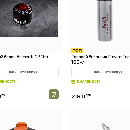
й балон Adimanti, 230гр
Газовий балончик Еколог Те
100мл
Залишити відгук
Залишити відгук
АЯВНОСТІ
В НАЯВНОСТІ
0
грн
219.0
грн