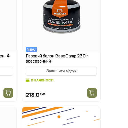
рен-4
Газовий балон BaseCamp 230 г
всесезонний
Залишити відгук
В НАЯВНОСТІ
213.0
грн