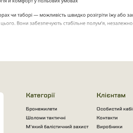
ргія й комфорт у польових умовах
у горах чи таборі — можливість швидко розігріти їжу або 
 цього. Вони забезпечують стабільне полум’я, незалежно 
 спорядження — це must-have для військових, туристів, ря
 умовах
а звичайній плиті або вогнищу. Він економить час, палив
 пальник не димить, не залишає слідів на землі й запуск
ROM можуть використовуватись для приготування їжі, під
Категорії
Клієнтам
мум газу, а конструкція пальників забезпечує максималь
Бронежилети
Особистий кабі
еку навіть при сильному вітрі.
Шоломи тактичні
Контакти
М'який балістичний захист
Виробники