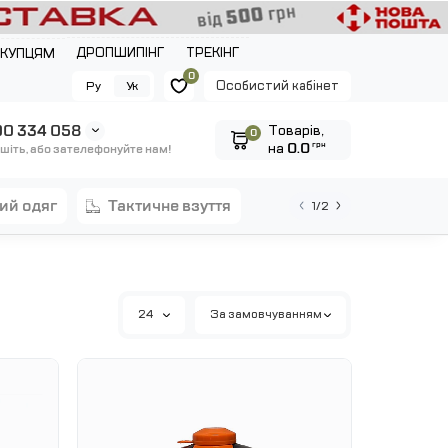
ДРОПШИПІНГ
ТРЕКІНГ
ОКУПЦЯМ
0
Особистий кабінет
Ру
Ук
0 334 058
Tоварів,
0
на
0.0
грн
шіть, або зателефонуйте нам!
ний одяг
тактичне взуття
1/2
24
За замовчуванням