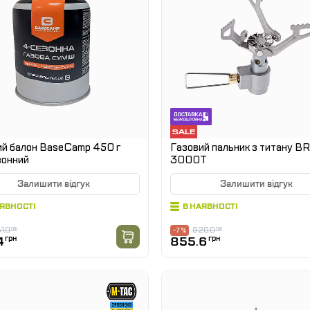
ий балон BaseCamp 450 г
Газовий пальник з титану B
зонний
3000T
Залишити відгук
Залишити відгук
АЯВНОСТІ
В НАЯВНОСТІ
1.0
грн
920.0
грн
-7 %
4
грн
855.6
грн