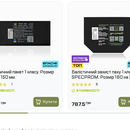
ичний пакет 1 класу. Розмір
Балістичний захист паху 1 кл
 150 мм.
SPECPROM. Розмір 160 на
мм
1
5
ЯВНОСТІ
В НАЯВНОСТІ
Купити
К
5
грн
787.5
грн