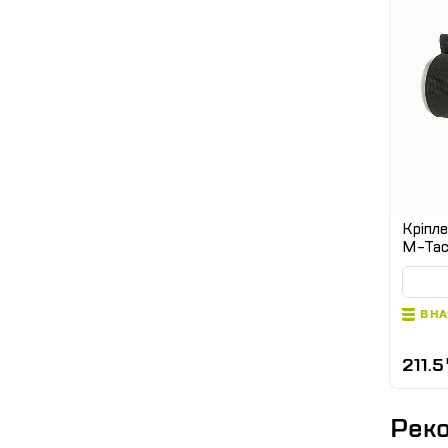
Кріпле
M-Tac 
В Н
211.5
Реко