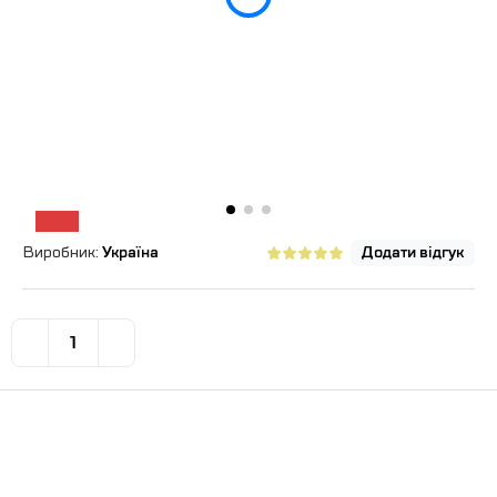
Виробник:
Україна
Додати відгук
351.0
грн
-7 %
326.4
грн
Купити
Покупка частинами