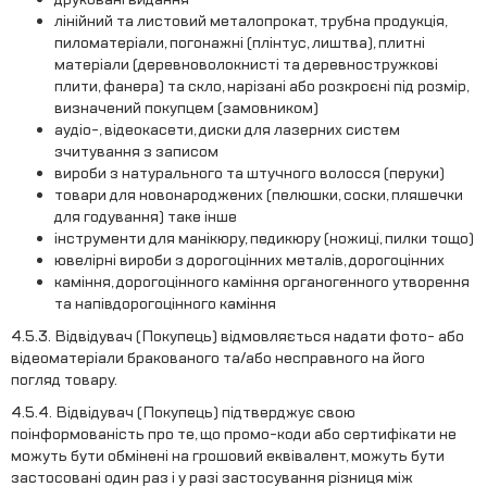
лінійний та листовий металопрокат, трубна продукція,
пиломатеріали, погонажні (плінтус, лиштва), плитні
матеріали (деревноволокнисті та деревностружкові
плити, фанера) та скло, нарізані або розкроєні під розмір,
визначений покупцем (замовником)
аудіо-, відеокасети, диски для лазерних систем
зчитування з записом
вироби з натурального та штучного волосся (перуки)
товари для новонароджених (пелюшки, соски, пляшечки
для годування) таке інше
інструменти для манікюру, педикюру (ножиці, пилки тощо)
ювелірні вироби з дорогоцінних металів, дорогоцінних
каміння, дорогоцінного каміння органогенного утворення
та напівдорогоцінного каміння
4.5.3. Відвідувач (Покупець) відмовляється надати фото- або
відеоматеріали бракованого та/або несправного на його
погляд товару.
4.5.4. Відвідувач (Покупець) підтверджує свою
поінформованість про те, що промо-коди або сертифікати не
можуть бути обмінені на грошовий еквівалент, можуть бути
застосовані один раз і у разі застосування різниця між