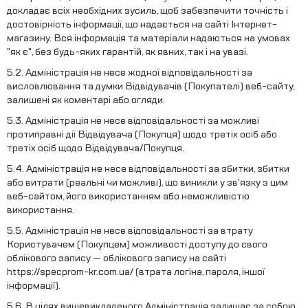
докладає всіх необхідних зусиль, щоб забезпечити точність і
достовірність інформації, що надається на сайті Інтернет-
магазину. Вся інформація та матеріали надаються на умовах
"як є", без будь-яких гарантій, як явних, так і на увазі.
5.2. Адміністрація не несе жодної відповідальності за
висловлювання та думки Відвідувачів (Покупателі) веб-сайту,
залишені як коментарі або огляди.
5.3. Адміністрація не несе відповідальності за можливі
протиправні дії Відвідувача (Покупця) щодо третіх осіб або
третіх осіб щодо Відвідувача/Покупця.
5.4. Адміністрація не несе відповідальності за збитки, збитки
або витрати (реальні чи можливі), що виникли у зв'язку з цим
веб-сайтом, його використанням або неможливістю
використання.
5.5. Адміністрація не несе відповідальності за втрату
Користувачем (Покупцем) можливості доступу до свого
облікового запису — облікового запису на сайті
https://specprom-kr.com.ua/ (втрата логіна, пароля, іншої
інформації).
5.6. В цілях вищевикладеного Адміністрація залишає за собою