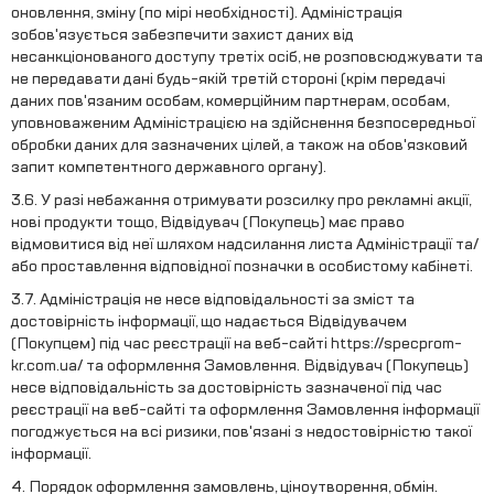
оновлення, зміну (по мірі необхідності). Адміністрація
зобов'язується забезпечити захист даних від
несанкціонованого доступу третіх осіб, не розповсюджувати та
не передавати дані будь-якій третій стороні (крім передачі
даних пов'язаним особам, комерційним партнерам, особам,
уповноваженим Адміністрацією на здійснення безпосередньої
обробки даних для зазначених цілей, а також на обов'язковий
запит компетентного державного органу).
3.6. У разі небажання отримувати розсилку про рекламні акції,
нові продукти тощо, Відвідувач (Покупець) має право
відмовитися від неї шляхом надсилання листа Адміністрації та/
або проставлення відповідної позначки в особистому кабінеті.
3.7. Адміністрація не несе відповідальності за зміст та
достовірність інформації, що надається Відвідувачем
(Покупцем) під час реєстрації на веб-сайті https://specprom-
kr.com.ua/ та оформлення Замовлення. Відвідувач (Покупець)
несе відповідальність за достовірність зазначеної під час
реєстрації на веб-сайті та оформлення Замовлення інформації
погоджується на всі ризики, пов'язані з недостовірністю такої
інформації.
4. Порядок оформлення замовлень, ціноутворення, обмін.