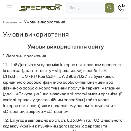
Умови використання
Головна
Умови використання
Умови використання сайту
1. Загальні положення
1.1. Цей Договір є угодою між Інтернет-магазином specprom-
kr.com.ua, (далі по тексту - «Продавець») в особі ТОВ
СПЕЦПРОМ-КР Код ЄДРПОУ: 39687027 та будь-якою
юридичною особою, фізичною особою-підприємцем або
фізичною особою, користувачем послуг інтернет-магазину
(далі - «Покупець» ), що включає всі істотні умови організації
купівлі-продажу дистанційним способом (тобто через
Інтернет-магазин), які в подальшому разом іменуються -
«Сторони», а окремо - «Сторона».
1.2. Ця угода відповідно до ст. ст. 633, 641 і гол. 63 Цивільного
кодексу України є публічним договором (офертою) та