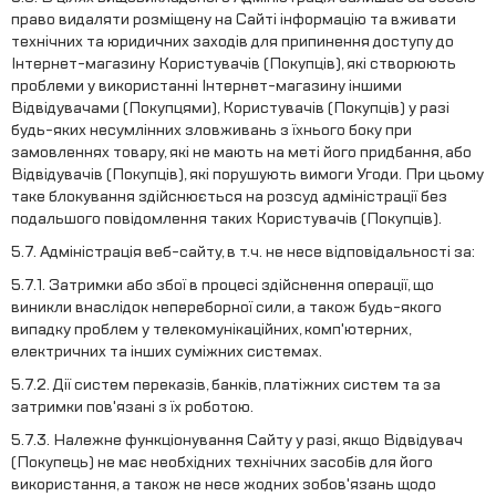
право видаляти розміщену на Сайті інформацію та вживати
технічних та юридичних заходів для припинення доступу до
Інтернет-магазину Користувачів (Покупців), які створюють
проблеми у використанні Інтернет-магазину іншими
Відвідувачами (Покупцями), Користувачів (Покупців) у разі
будь-яких несумлінних зловживань з їхнього боку при
замовленнях товару, які не мають на меті його придбання, або
Відвідувачів (Покупців), які порушують вимоги Угоди. При цьому
таке блокування здійснюється на розсуд адміністрації без
подальшого повідомлення таких Користувачів (Покупців).
5.7. Адміністрація веб-сайту, в т.ч. не несе відповідальності за:
5.7.1. Затримки або збої в процесі здійснення операції, що
виникли внаслідок непереборної сили, а також будь-якого
випадку проблем у телекомунікаційних, комп'ютерних,
електричних та інших суміжних системах.
5.7.2. Дії систем переказів, банків, платіжних систем та за
затримки пов'язані з їх роботою.
5.7.3. Належне функціонування Сайту у разі, якщо Відвідувач
(Покупець) не має необхідних технічних засобів для його
використання, а також не несе жодних зобов'язань щодо