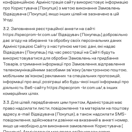
конфіденційною. Адміністрація сайту використовує інформацію
про Користувача (Покупця) з метою виконання Замовлень
Відвідувача (Покупця), якщо інших цілей не зазначено в цій
Угоді.
3.2. Заповнення реєстраційної анкети на сайті
https://specprom-kr.com.ua/ Відвідувач (Покупець) добровільно
дає згоду на збирання та обробку своїх персональних даних
Адміністрацією Сайту з наступною метою: дані, які надає
Відвідувач (Покупець) під час реєстрації на Сайті будуть
використовуватися для обробки Замовлень на придбання
Товарів, отримання інформації про Замовлення, відправлення
телекомунікаційними засобами зв'язку (електронною поштою,
мобільним зв'язком) рекламних та спеціальних пропозицій,
інформації про акції, розіграші або будь-якої іншої інформації про
діяльність Веб-сайту https://specprom -kr.com.ua/, в інших
комерційних цілях.
3.3. Для цілей, передбачених цим пунктом, Адміністрація має
право надсилати листи, повідомлення та матеріали на поштову
адресу, e-mail Відвідувача (Покупця), а також надсилати SMS-
повідомлення, здійснювати дзвінки на вказаний в анкеті номер,
якщо це необхідно для виконання замовлення Користувача (
Покупця). Адміністрація має право здійснювати запис