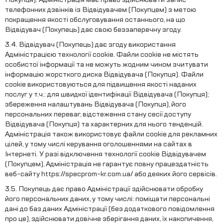
телефонних дзвінків із Відвідувачем (Покупцем) з метою
покращення якості обслуговування останнього, на що
Відвідувач (Покупець) дає свою беззаперечну згоду.
3.4. Відвідувач (Покупець) дає згоду використання
Адміністрацією технології cookie. Файли cookie не містять
особистої інформації та не можуть жодним чином зчитувати
інформацію жорсткого диска Відвідувача (Покупця). Файли
cookie використовуються для підвищення якості наданих
послуг у т.ч.: для швидкої ідентифікації Відвідувача (Покупця);
збереження налаштувань Відвідувача (Покупця), його
персональних переваг, відстеження стану сесії доступу
Відвідувача (Покупця) та характерних для нього тенденцій.
Адміністрація також використовує файли cookie для рекламних
цілей, у тому числі керування оголошеннями на сайтах в
Інтернеті. У разі відключення технології cookie Відвідувачем
(Покупцем), Адміністрація не гарантує повну працездатність
веб-сайту https://specprom-kr.com.ua/ або деяких його сервісів.
3.5. Покупець дає право Адміністрації здійснювати обробку
його персональних даних, у тому числі: поміщати персональні
дані до баз даних Адміністрації (без додаткового повідомлення
про це), здійснювати довічне зберігання даних, їх накопичення,