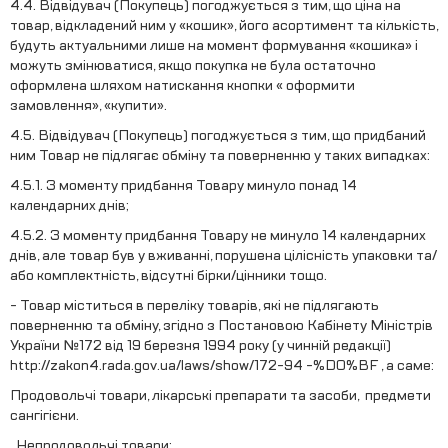
4.4. Відвідувач (Покупець) погоджується з тим, що ціна на
товар, відкладений ним у «кошик», його асортимент та кількість,
будуть актуальними лише на момент формування «кошика» і
можуть змінюватися, якщо покупка не була остаточно
оформлена шляхом натискання кнопки « оформити
замовлення», «купити».
4.5. Відвідувач (Покупець) погоджується з тим, що придбаний
ним Товар не підлягає обміну та поверненню у таких випадках:
4.5.1. З моменту придбання Товару минуло понад 14
календарних днів;
4.5.2. З моменту придбання Товару не минуло 14 календарних
днів, але товар був у вживанні, порушена цілісність упаковки та/
або комплектність, відсутні бірки/цінники тощо.
- Товар міститься в переліку товарів, які не підлягають
поверненню та обміну, згідно з Постановою Кабінету Міністрів
України №172 від 19 березня 1994 року (у чинній редакції)
http://zakon4.rada.gov.ua/laws/show/172-94 -%D0%BF , а саме:
Продовольчі товари, лікарські препарати та засоби, предмети
сангігієни.
Непродовольчі товари: