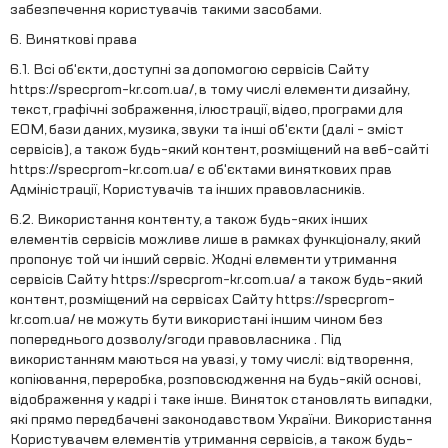
забезпечення користувачів такими засобами.
6. Виняткові права
6.1. Всі об'єкти, доступні за допомогою сервісів Сайту
https://specprom-kr.com.ua/, в тому числі елементи дизайну,
текст, графічні зображення, ілюстрації, відео, програми для
ЕОМ, бази даних, музика, звуки та інші об'єкти (далі - зміст
сервісів), а також будь-який контент, розміщений на веб-сайті
https://specprom-kr.com.ua/ є об'єктами виняткових прав
Адміністрації, Користувачів та інших правовласників.
6.2. Використання контенту, а також будь-яких інших
елементів сервісів можливе лише в рамках функціоналу, який
пропонує той чи інший сервіс. Жодні елементи утримання
сервісів Сайту https://specprom-kr.com.ua/ а також будь-який
контент, розміщений на сервісах Сайту https://specprom-
kr.com.ua/ не можуть бути використані іншим чином без
попереднього дозволу/згоди правовласника . Під
використанням маються на увазі, у тому числі: відтворення,
копіювання, переробка, розповсюдження на будь-якій основі,
відображення у кадрі і таке інше. Виняток становлять випадки,
які прямо передбачені законодавством України. Використання
Користувачем елементів утримання сервісів, а також будь-