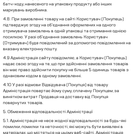
батч-коду, нанесеного на упаковку продукту або інших
маркувань виробника.
4.8. При замовленні товару на сайті Користувач (Покупець)
підтверджує згоду на об'єднання оформлених на одного
отримувача замовлень в одній упаковці та отримання однією
посилкою. У разі об'єднання замовлень Користувач
(Отримувач) буде повідомлений за допомогою повідомлення на
вказану електронну пошту.
4.9 Адміністрація сайту повідомляє, а Користувач (Покупець)
надає свою згоду на те, що при здійсненні замовлення товарів
він має право здійснити покупку не більше 5 одиниць товарів з
однаковим кодом в одному замовленні.
4.10 У разі відмови Відвідувача (Покупця) від товару
Адміністрація повертає йому суму, сплачену Покупцем, за
винятком витрат Продавця на доставку від Покупця
повернутих товарів.
5. Обмеження відповідальності Адміністрації
5.1. Адміністрація не несе жодної відповідальності за будь-які
помилки, помилки та неточності, які можуть бути виявлені в
матеріалах, що містяться на цьому веб-сайті. Адміністрація