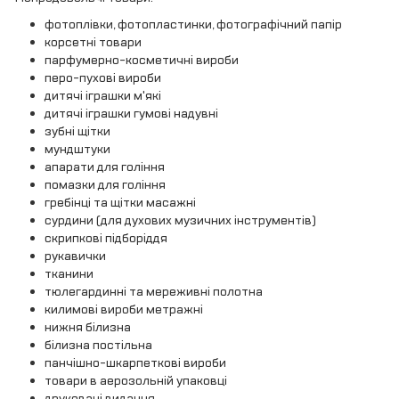
фотоплівки, фотопластинки, фотографічний папір
корсетні товари
парфумерно-косметичні вироби
перо-пухові вироби
дитячі іграшки м'які
дитячі іграшки гумові надувні
зубні щітки
мундштуки
апарати для гоління
помазки для гоління
гребінці та щітки масажні
сурдини (для духових музичних інструментів)
скрипкові підборіддя
рукавички
тканини
тюлегардинні та мереживні полотна
килимові вироби метражні
нижня білизна
білизна постільна
панчішно-шкарпеткові вироби
товари в аерозольній упаковці
друковані видання