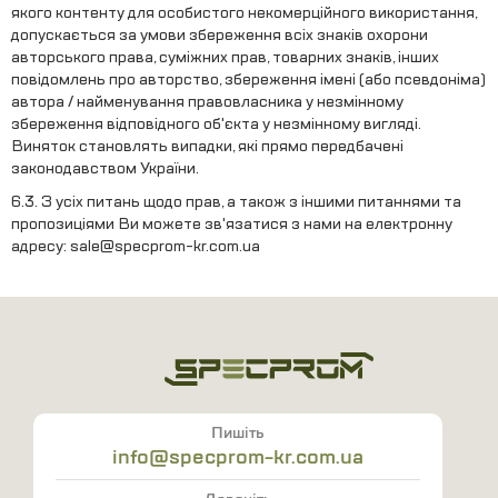
якого контенту для особистого некомерційного використання,
допускається за умови збереження всіх знаків охорони
авторського права, суміжних прав, товарних знаків, інших
повідомлень про авторство, збереження імені (або псевдоніма)
автора / найменування правовласника у незмінному
збереження відповідного об'єкта у незмінному вигляді.
Виняток становлять випадки, які прямо передбачені
законодавством України.
6.3. З усіх питань щодо прав, а також з іншими питаннями та
пропозиціями Ви можете зв'язатися з нами на електронну
адресу:
sale@specprom-kr.com.ua
Пишіть
info@specprom-kr.com.ua