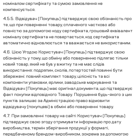
номіналом сертифікату та сумою замовлення не
компенсується.
4.5.5. Відвідувач (Покупець) підтверджує свою обізнаність про
те, що при поверненні товару, сплаченого частково або
повністю за допомогою коду сертифіката, грошовий еквівалент
номіналу сертифіката не повертається, код сертифіката
автоматично відновлюється та вважається не використаним.
4.6. Цією Угодою Користувач (Покупець) підтверджує свою
обізнаність у тому, що обміну або поверненню підлягає тільки
новий товар, який не був у вжитку та не має слідів
використання: подряпин, сколів, потертостей повинні бути
збережені: повний комплект товару, цілісність та всі
компоненти упаковки, ярлики, заводське маркування та
Відвідувач (Покупець) має оригінал документа, що підтверджує
факт покупки відповідного Товару. Порушення будь-якого з цих
пунктів залишає за Адміністрацією право відмовити
відвідувачу (покупцеві) в обміні або поверненні товару.
4.7. При замовленні товару на сайті Користувач (Покупець)
підтверджує свою згоду отримувати інформацію про дату
виробництва, термін зберігання продукції у форматі,
передбаченому брендом-виробником, зокрема за допомогою