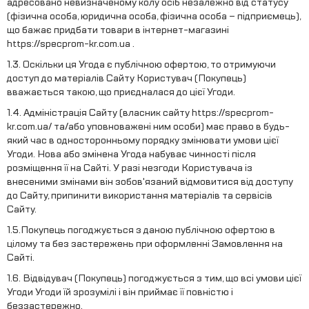
адресовано невизначеному колу осіб незалежно від статусу
(фізична особа, юридична особа, фізична особа – підприємець),
що бажає придбати товари в інтернет-магазині
https://specprom-kr.com.ua .
1.3. Оскільки ця Угода є публічною офертою, то отримуючи
доступ до матеріалів Сайту Користувач (Покупець)
вважається такою, що приєдналася до цієї Угоди.
1.4. Адміністрація Сайту (власник сайту https://specprom-
kr.com.ua/ та/або уповноважені ним особи) має право в будь-
який час в односторонньому порядку змінювати умови цієї
Угоди. Нова або змінена Угода набуває чинності після
розміщення її на Сайті. У разі незгоди Користувача із
внесеними змінами він зобов'язаний відмовитися від доступу
до Сайту, припинити використання матеріалів та сервісів
Сайту.
1.5.Покупець погоджується з даною публічною офертою в
цілому та без застережень при оформленні Замовлення на
Сайті.
1.6. Відвідувач (Покупець) погоджується з тим, що всі умови цієї
Угоди Угоди їй зрозумілі і він приймає її повністю і
беззастережно.