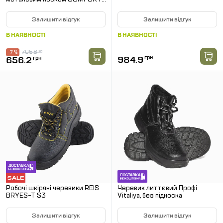
SB
Залишити відгук
Залишити відгук
В НАЯВНОСТІ
В НАЯВНОСТІ
705.6
грн
-7 %
984.9
грн
656.2
грн
Робочі шкіряні черевики REIS
Черевик литтєвий Профі
BRYES-T S3
Vitaliya, без підноска
Залишити відгук
Залишити відгук