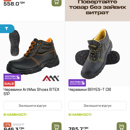
558.0
грн
Черевики ArtMas Shoes BTEX
Черевики BRYES-T OB
S1P
Залишити відгук
Залишити відгук
В НАЯВНОСТІ
В НАЯВНОСТІ
910.0
грн
-7 %
785.7
грн
846.3
грн