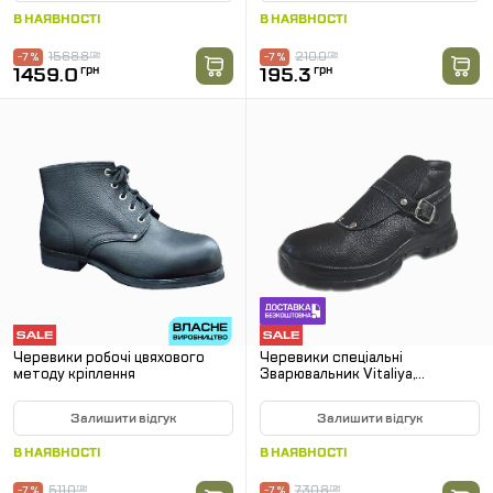
В НАЯВНОСТІ
В НАЯВНОСТІ
1568.8
грн
210.0
грн
-7 %
-7 %
1459.0
грн
195.3
грн
Черевики робочі цвяхового
Черевики спеціальні
методу кріплення
Зварювальник Vitaliya,
металоносок
Залишити відгук
Залишити відгук
В НАЯВНОСТІ
В НАЯВНОСТІ
511.0
грн
730.8
грн
-7 %
-7 %