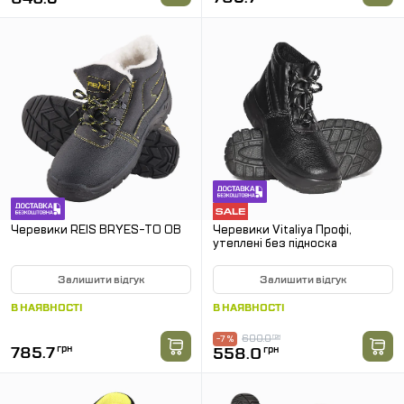
Черевики REIS BRYES-TO OB
Черевики Vitaliya Профі,
утеплені без підноска
Залишити відгук
Залишити відгук
В НАЯВНОСТІ
В НАЯВНОСТІ
600.0
грн
-7 %
785.7
грн
558.0
грн