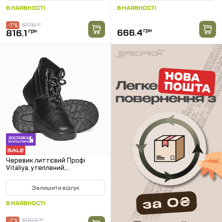
В НАЯВНОСТІ
В НАЯВНОСТІ
877.6
грн
-7 %
666.4
грн
816.1
грн
Черевик литтєвий Профі
Vitaliya, утеплений,
металепідносок
Залишити відгук
В НАЯВНОСТІ
600.0
грн
-7 %