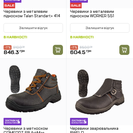
Черевики з металевим
Черевики з металевим
підноском Talan Standart+ 414
підноском WORKER 551
Залишити відгук
Залишити відгук
В НАЯВНОСТІ
В НАЯВНОСТІ
910.0
грн
650.0
грн
-7 %
-7 %
846.3
грн
604.5
грн
Черевики з метноском
Черевики зварювальника