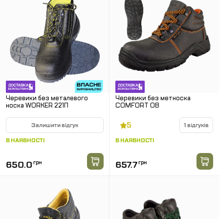
Черевики без металевого
Черевики без метноска
носка WORKER 221П
COMFORT OB
5
Залишити відгук
1 відгуків
В НАЯВНОСТІ
В НАЯВНОСТІ
650.0
грн
657.7
грн