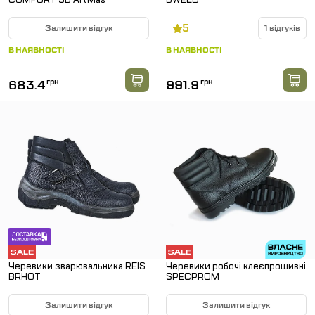
COMFORT SB ArtMas
BWELD
5
Залишити відгук
1 відгуків
В НАЯВНОСТІ
В НАЯВНОСТІ
683.4
грн
991.9
грн
Черевики зварювальника REIS
Черевики робочі клеєпрошивні
BRHOT
SPECPROM
Залишити відгук
Залишити відгук