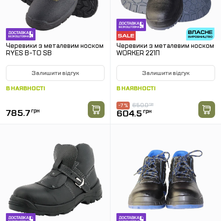
Черевики з металевим носком
Черевики з металевим носком
RYES B-TO SB
WORKER 221П
Залишити відгук
Залишити відгук
В НАЯВНОСТІ
В НАЯВНОСТІ
650.0
грн
-7 %
785.7
грн
604.5
грн