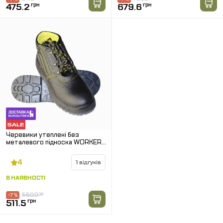
475.2
грн
679.6
грн
Черевики утеплені без
металевого підноска WORKER
221
4
1 відгуків
В НАЯВНОСТІ
550.0
грн
-7 %
511.5
грн